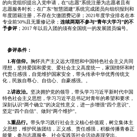
的向党组织提出入党申请，在“i志愿”系统注册为志愿者且有
志愿服务时长；在广东“智慧团建”系统完成团员向组织报到和
年度团籍注册，不存在欠缴团费记录；2021年度学业排名在本
专业前50%且无重修记录；
连续两期不参与“青年大学习”的不
予参评
；2017 年以后入团的须有全国统一的发展团员编号。
参评条件：
1.有信仰。
胸怀共产主义远大理想和中国特色社会主义共同
理想，坚持爱国和爱党、爱社会主义高度统一，家国情怀和时
代责任感强，自觉维护国家安全，带头传承中华优秀传统文
化，民族自尊心、自信心、自豪感强。。
2.讲政治。
坚决拥护党的领导，带头学习习近平新时代中国
特色社会主义思想，学习习近平总书记对青年的希望和要求，
深刻认识“两个确立”的决定性意义，进一步增强“四个意识”、
坚定“四个自信”、做到“两个维护”。
3.重品行。
带头学习践行社会主义核心价值观，树立集体主
义思想，维护民族团结，正义感、责任感强，积极传播青春正
能量，参与志愿服务、社会实践等社会活动表现突出。