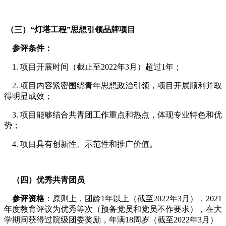
（三）“灯塔工程”思想引领品牌项目
参评条件：
1. 项目开展时间（截止至2022年3月）超过1年；
2. 项目内容紧密围绕青年思想政治引领，项目开展顺利并取
得明显成效；
3. 项目能够结合共青团工作重点和热点，体现专业特色和优
势；
4. 项目具有创新性、示范性和推广价值。
（四）优秀共青团员
参评资格
：原则上，团龄1年以上（截至2022年3月），2021
年度教育评议为优秀等次（预备党员和党员不作要求），在大
学期间获得过院级团委奖励，年满18周岁（截至2022年3月）