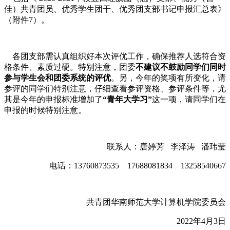
佳）共青团员、优秀学生团干、优秀团支部书记申报汇总表》
（附件7）。
各团支部需认真组织好本次评优工作，确保推荐人选符合资
格条件、素质过硬。特别注意，团委
不建议不鼓励同学们同时
参与学生会和团委系统的评优
。另，今年的奖项有所变化，请
参评的同学们特别注意，仔细查看参评资格、参评条件等，尤
其是今年的申报标准增加了
“青年大学习”
这一项，请同学们在
申报的时候特别注意。
联系人：唐婷芳 李泽涛 潘玮莹
电话：13760873535 17688081834 13258540667
共青团华南师范大学计算机学院委员会
2022年4月3日