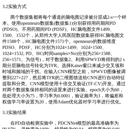
3.2实验方式
两个数据集都将每个通道的脑电图记录被分层成2-s一个样
本。使用openneuro数据集(数据集1)分别获得用药期间PD
(PDSO)、不用药期间PD (PDSF)、HC脑电图文件1499、
1500、1532个，从郑州大学人民医院数据集获得HC脑电图文
件1588个，HC脑电图文件1571个。openneuro的数据维度
PDSO、PDSF、HC分别为1024×1499、1024×1500、
1024×1532, PD、HC(时间samples×No)分别为256×1588、
256×1571。为信号)，对于数据集2。利用SPWVD将得到的2 s
期分层脑电信号转化为TFR。选择Kaiser窗口来减少交叉项和
时域和频域的干扰。在输入CNN模型之前，SPWVD图像被调
整到227×227，然后将TFR的二维图馈送给CNN进行自动特征
提取和分类。CNN模型使用十倍交叉验证(TF-CV)开发。通过
对两个数据集保持相同的设置来进行实验。epoch大小为60，
批处理大小为75，学习率为0.0001，验证频率为3，将偏差和
权值学习率设置为20，使用Adam优化器对学习率进行优化。
3.3实验结果
在PD自动检测实验中，PDCNNet模型的最高准确率为