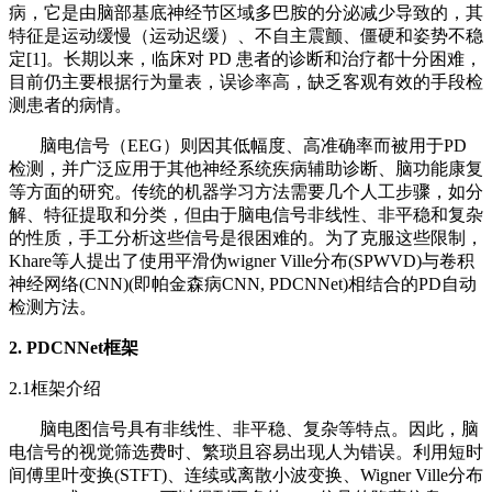
病，它是由脑部基底神经节区域多巴胺的分泌减少导致的，其
特征是运动缓慢（运动迟缓）、不自主震颤、僵硬和姿势不稳
定[1]。长期以来，临床对 PD 患者的诊断和治疗都十分困难，
目前仍主要根据行为量表，误诊率高，缺乏客观有效的手段检
测患者的病情。
脑电信号（EEG）则因其低幅度、高准确率而被用于PD
检测，并广泛应用于其他神经系统疾病辅助诊断、脑功能康复
等方面的研究。传统的机器学习方法需要几个人工步骤，如分
解、特征提取和分类，但由于脑电信号非线性、非平稳和复杂
的性质，手工分析这些信号是很困难的。为了克服这些限制，
Khare等人提出了使用平滑伪wigner Ville分布(SPWVD)与卷积
神经网络(CNN)(即帕金森病CNN, PDCNNet)相结合的PD自动
检测方法。
2. PDCNNet框架
2.1框架介绍
脑电图信号具有非线性、非平稳、复杂等特点。因此，脑
电信号的视觉筛选费时、繁琐且容易出现人为错误。利用短时
间傅里叶变换(STFT)、连续或离散小波变换、Wigner Ville分布