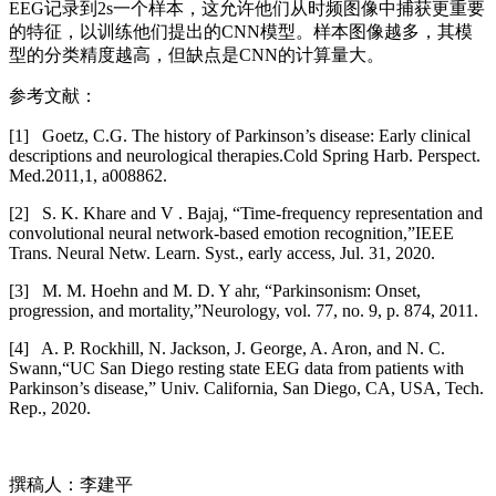
EEG记录到2s一个样本，这允许他们从时频图像中捕获更重要
的特征，以训练他们提出的CNN模型。样本图像越多，其模
型的分类精度越高，但缺点是CNN的计算量大。
参考文献：
[1] Goetz, C.G. The history of Parkinson’s disease: Early clinical
descriptions and neurological therapies.Cold Spring Harb. Perspect.
Med.2011,1, a008862.
[2] S. K. Khare and V . Bajaj, “Time-frequency representation and
convolutional neural network-based emotion recognition,”IEEE
Trans. Neural Netw. Learn. Syst., early access, Jul. 31, 2020.
[3] M. M. Hoehn and M. D. Y ahr, “Parkinsonism: Onset,
progression, and mortality,”Neurology, vol. 77, no. 9, p. 874, 2011.
[4] A. P. Rockhill, N. Jackson, J. George, A. Aron, and N. C.
Swann,“UC San Diego resting state EEG data from patients with
Parkinson’s disease,” Univ. California, San Diego, CA, USA, Tech.
Rep., 2020.
撰稿人：李建平