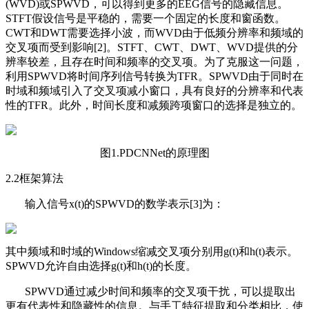
(WVD)或SPWVD，可以得到更多的EEG信号的隐藏信息。
STFT假设信号是平稳的，需要一个固定的长度和窗函数。
CWT和DWT需要选择小波，而WVD由于低频分辨率和频域的
交叉项而受到影响[2]。STFT、CWT、DWT、WVD提供的分
辨率较差，且存在时间和频率的交叉项。为了克服这一问题，
利用SPWVD将时间序列信号转换为TFR。SPWVD由于同时在
时域和频域引入了交叉项减小窗口，具有良好的分辨率和代表
性的TFR。此外，时间长度和减频跨项窗口的选择是独立的。
图1.PDCNNet的原理图
2.2框架算法
输入信号x(t)的SPWVD的数学表示[3]为：
其中频域和时域的Windows缩减交叉项分别用g(t)和h(t)表示。
SPWVD允许自由选择g(t)和h(t)的长度。
SPWVD通过减少时间和频率的交叉项干扰，可以提取出
更有代表性和隐藏性的信息。与手工特征提取和分类相比，使