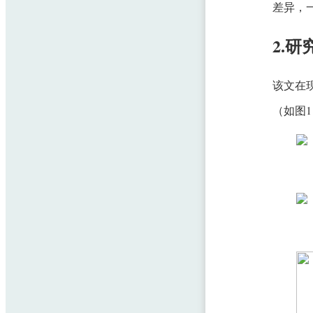
差异，
2.研
该文在
（如图