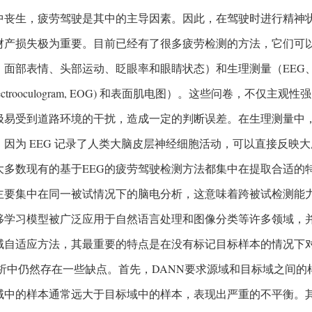
中丧生，疲劳驾驶是其中的主导因素。因此，在驾驶时进行精神
财产损失极为重要。目前已经有了很多疲劳检测的方法，它们可
面部表情、头部运动、眨眼率和眼睛状态）和生理测量（EEG、心电图 (ele
electrooculogram, EOG) 和表面肌电图）。这些问卷，不
极易受到道路环境的干扰，造成一定的判断误差。在生理测量中，
，因为 EEG 记录了人类大脑皮层神经细胞活动，可以直接反映
大多数现有的基于EEG的疲劳驾驶检测方法都集中在提取合适的
主要集中在同一被试情况下的脑电分析，这意味着跨被试检测能
移学习模型被广泛应用于自然语言处理和图像分类等许多领域，并
域自适应方法，其最重要的特点是在没有标记目标样本的情况下
 分析中仍然存在一些缺点。首先，DANN要求源域和目标域之间的
域中的样本通常远大于目标域中的样本，表现出严重的不平衡。其