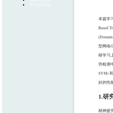
高校师资栏目
学术会议平台
本篇学习
Based T
(Domain
型网络G
移学习
劳检测中
SVM) 
好的性能
1.
精神疲