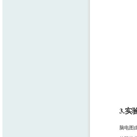
3.实
脑电图由数