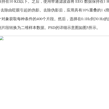
持在10 KΩ以下。之后，使用带通滤波器将 EEG 数据保持在1 
）去除由眨眼引起的伪影。去除伪影后，应用具有10%重叠的1 s
对象获取每种条件的400个片段。然后，选择在0.1Hz到30 Hz的
列片段转换为二维样本数据。PSD的详细示意图如图5所示。