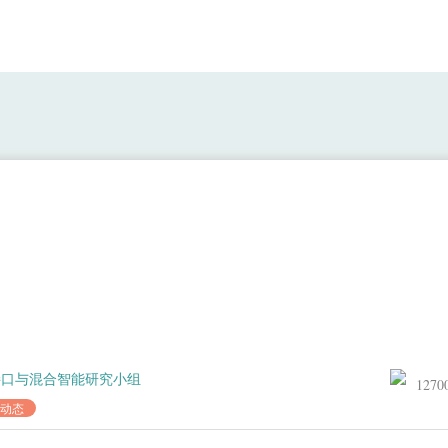
学习报告：GDANN——基于EEG的跨
接口与混合智能研究小组
1270
动态