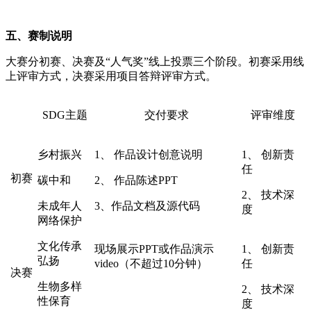
五、赛制说明
大赛分初赛、决赛及“人气奖”线上投票三个阶段。初赛采用线
上评审方式，决赛采用项目答辩评审方式。
SDG主题
交付要求
评审维度
乡村振兴
1、
作品设计创意说明
1、
创新责
任
初赛
碳中和
2、
作品陈述PPT
2、
技术深
未成年人
3、作品文档及源代码
度
网络保护
文化传承
现场展示PPT或作品演示
1、
创新责
弘扬
video（不超过10分钟）
任
决赛
生物多样
2、
技术深
性保育
度