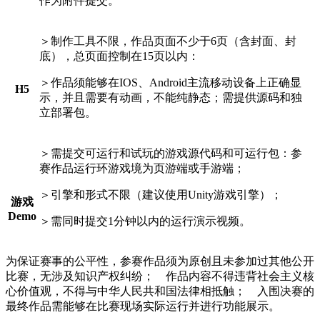
作为附件提交。
＞制作工具不限，作品页面不少于6页（含封面、封
底），总页面控制在15页以内：
＞作品须能够在IOS、Android主流移动设备上正确显
H
5
示，并且需要有动画，不能纯静态；需提供源码和独
立部署包。
＞需提交可运行和试玩的游戏源代码和可运行包：参
赛作品运行环游戏境为页游端或手游端；
＞引擎和形式不限（建议使用Unity游戏引擎）；
游戏
Demo
＞需同时提交1分钟以内的运行演示视频。
为保证赛事的公平性，参赛作品须为原创且未参加过其他公开
比赛，无涉及知识产权纠纷； 作品内容不得违背社会主义核
心价值观，不得与中华人民共和国法律相抵触； 入围决赛的
最终作品需能够在比赛现场实际运行并进行功能展示。