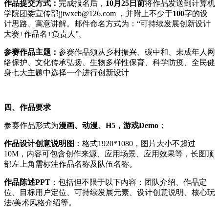
作品提交方式：
完成报名后，
10
月2
5日前
将作品发送到计算机
学院团委宣传部jjtwxcb@126.com ，并附上不少于
100
字的设
计思路、寓意讲解。邮件命名方式为：“可持续发展创新设计
大赛+作品名+负责人”。
参赛作品主题：
参赛作品须从乡村振兴、碳中和、未成年人网
络保护、文化传承弘扬、生物多样性保育、科学防疫、全民健
身七大主题中选择一个进行创新设计
四、作品要求
参赛作品形式为
漫画、动漫、H5，游戏Demo
；
作品设计创意说明图
：格式1920*1080，图片大小不超过
10M，内容可包含创作来源、应用场景、应用效果等，长图顶
部左上角需标注作品名称及队伍名称。
作品陈述PPT
：包括但不限于以下内容：团队介绍、作品定
位、目标用户定位、可持续发展元素、设计创意说明、核心玩
法/美术风格介绍等。