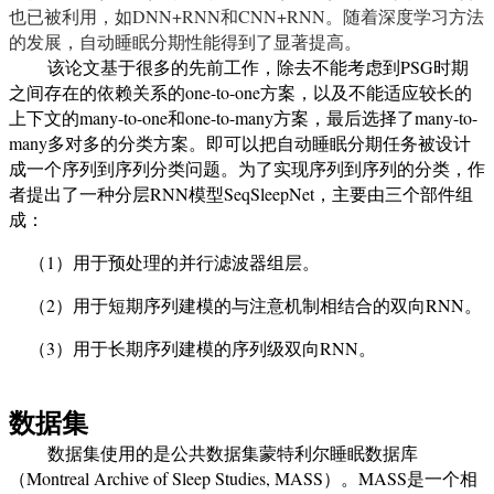
也已被利用，如
DNN+RNN
和
CNN+RNN
。随着深度学习方法
的发展，自动睡眠分期性能得到了显著提高。
该论文基于很多的先前工作，除去不能考虑到
PSG
时期
之间存在的依赖关系的
one-to-one
方案，以及不能适应较长的
上下文的
many-to-one
和
one-to-many
方案，最后选择了
many-to-
many
多对多的
分类方案
。即可以把
自动睡眠分期任务被设计
成一个序列到序列分类问题。为了实现序列到序列的分类，作
者提出了一种分层
RNN
模型
SeqSleepNet
，
主要由三个部件组
成：
（1）用于预处理的并行滤波器组层。
（2）用于短期序列建模的与注意机制相结合的双向
RNN
。
（3）用于长期序列建模的序列级双向
RNN
。
数据集
数据集使用的是公共数据集蒙特利尔睡眠数据库
（
Montreal Archive of Sleep Studies, MASS
）。
MASS
是一个相