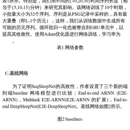
表
1
所示。特别是，我们用不同的
{10,20,30}
时间序列长度（相
当于
{5,10,15}
分钟）来研究其影响。该网络训练了
10
个时期，
小批量大小为
32
个序列。序列是从
PSG
记录中采样的，具有最
大重叠（即
L-1
个历元），这样，我们从训练数据中生成所有
可能的历元序列。循环批归一化也被整合到
GRU
单元中，以
提高其收敛性。使用
Adam
优化器进行网络训练，学习率为
。
表
1
网络参数
C.基线网络
为了证明
SeqSleepNet
的高效性，作者设置了三个新的端
到端
baseline
网络模型
进行比较
：
End-to-end ARNN
(
E2E-
ARNN
)
，
Multitask E2E-ARNN
(
E2E-ARNN
的扩展
)
，
End-to-
end DeepSleepNet
(
E2E-DeepSleepNet
)
。基线网络如图2所示。
图
2
baselines