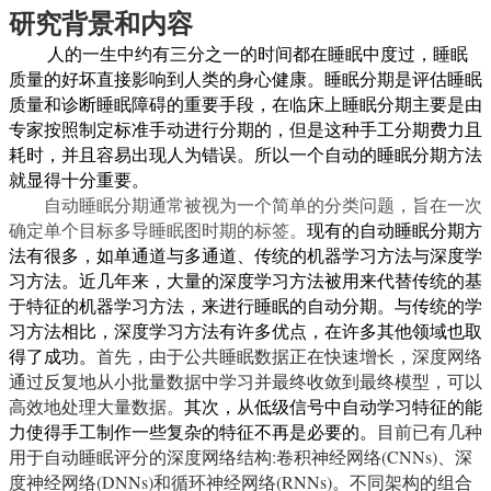
研究背景和内容
人的一生中约有三分之一的时间都在睡眠中度过，睡眠
质量的好坏直接影响到人类的身心健康。睡眠分期是评估睡眠
质量和诊断睡眠障碍的重要手段，在临床上睡眠分期主要是由
专家按照制定标准手动进行分期的，但是这种手工分期费力且
耗时，并且容易出现人为错误。所以一个自动的睡眠分期方法
就显得十分重要。
自动睡眠分期通常被视为一个简单的分类问题，旨在一次
确定单个目标多导睡眠图时期的标签。
现有的自动睡眠分期方
法有很多，如单通道与多通道、传统的机器学习方法与深度学
习方法。近几年来，大量的深度学习方法被用来代替传统的基
于特征的机器学习方法，来进行睡眠的自动分期。与传统的学
习方法相比，深度学习方法有许多优点，在许多其他领域也取
得了成功。
首先，由于公共睡眠数据正在快速增长，深度网络
通过反复地从小批量数据中学习并最终收敛到最终模型，可以
高效地处理大量数据。
其次，从低级信号中自动学习特征的能
力使得手工制作一些复杂的特征不再是必要的。
目前已有几种
用于自动睡眠评分的深度网络结构
:
卷积神经网络
(CNNs)
、深
度神经网络
(DNNs)
和循环神经网络
(RNNs)
。不同架构的组合