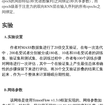
epoch
的局部特征
(
即光谱图像列
)
之间绑定
(
即共享参数
)
，而
epoch
级基于注意力的双向
RNN
层在输入序列的所有
epochs
之
间绑定。
实验
A.实验设置
作者对
MASS
数据集进行了
20
倍交叉验证。在每一次迭代
中，
200
名受试者分别被分成
180
名、
10
名和
10
名受试者的训练
集、验证集和测试集。在训练过程中，作者每
100
个训练步骤
对网络进行一次评估，其中一个在验证集上产生最佳总体准确
性的步骤保留下来进行评估。将
20
个交叉验证折叠的结果汇集
起来，作为一个整体来计算睡眠分期性能。
B.网络参数
该网络是使用
TensorFlow v1.3.0
框架实现的。网络参数如