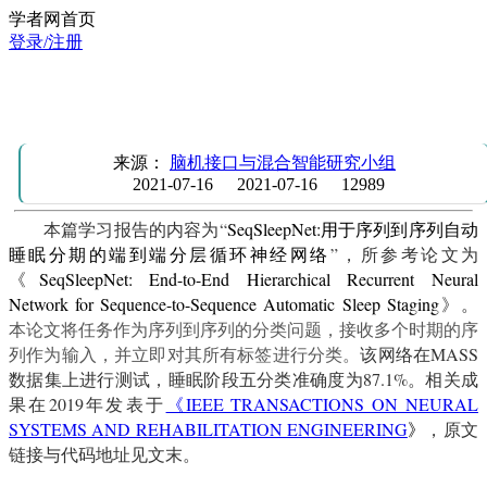
学者网首页
登录/注册
学习报告：用于序列到序列自动睡眠分期的端到端分层循环
经网络
来源：
脑机接口与混合智能研究小组
2021-07-16
2021-07-16
12989
本篇学习报告的内容为
“
SeqSleepNet:
用于序列到序列自动
睡眠分期的端到端分层循环神经网络
”
，所参考论文为
《
SeqSleepNet: End-to-End Hierarchical Recurrent Neural
Network for Sequence-to-Sequence Automatic Sleep Staging
》。
本论文将任务作为序列到序列的分类问题，接收多个时期的序
列作为输入，并立即对其所有标签进行分类。
该网络在
MASS
数据集上进行测试，睡眠阶段五分类准确度为
87.1%
。相关成
果在2019年发表于
《IEEE TRANSACTIONS ON NEURAL
SYSTEMS AND REHABILITATION ENGINEERING
》
，原文
链接与代码地址见文末。