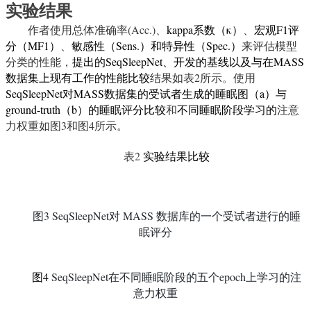
实验结果
作者使用总体准确率
(Acc.)
、
kappa
系数（
κ
）
、
宏观
F1
评
分（
MF1
）
、
敏感性（
Sens.
）和特异性（
Spec.
）
来评估模型
分类的性能，
提出的
SeqSleepNet
、开发的基线以及与在
MASS
数据集上现有工作的性能比较
结果如表
2
所示。使用
SeqSleepNet
对
MASS
数据集的受试者生成的睡眠图（
a
）与
ground-truth
（
b
）的睡眠评分比较
和
不同睡眠阶段学习的
注意
力权重如图
3
和图
4
所示。
表
2
实验结果比较
图
3
SeqSleepNet
对
MASS
数据库的一个受试者进行的睡
眠评分
图
4
SeqSleepNet
在不同睡眠阶段的五个
epoch
上学习的注
意力权重