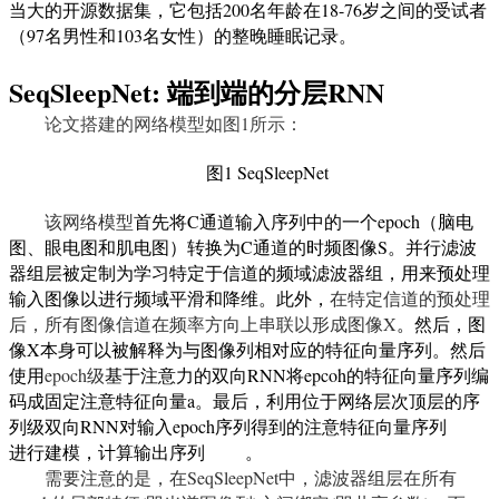
当大的开源数据集，它包括
200
名年龄在
18-76
岁之间的受试者
（
97
名男性和
103
名女性）的整晚睡眠记录。
SeqSleepNet
:
端到端的分层
RNN
论文搭建的网络模型如图
1
所示：
图1
SeqSleepNet
该网络模型
首先将
C
通道输入序列中的一个
epoch
（脑电
图、眼电图和肌电图）转换为
C
通道的时频图像
S
。并行滤波
器组层被定制为学习特定于信道的频域滤波器组，用来预处理
输入图像以进行频域平滑和降维。此外，
在特定信道的预处理
后，所有图像信道在频率方向上串联以形成图像
X
。然后，图
像
X
本身可以被解释为与图像列相对应的特征向量序列。然后
使用
epoch
级
基于注意力的双向
RNN
将
epcoh
的特征向量序列编
码成固定注意特征向量
a
。最后，利用位于网络层次顶层的序
列级双向
RNN
对输入
epoch
序列得到的注意特征向量序列
进行建模，计算输出序列
。
需要注意的是，在
SeqSleepNet
中，滤波器组层在所有