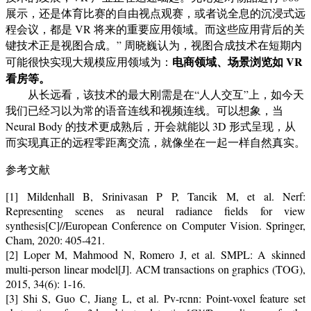
展示，还是体育比赛的自由视点观赛，或者说全息的沉浸式远
程会议，都是 VR 将来的重要应用领域。而这些应用背后的关
键技术正是视图合成。” 周晓巍认为，视图合成技术在短期内
电商领域、场景浏览如 VR
可能很快实现大规模应用领域为：
看房等。
从长远看，该技术的最大刚需是在“人人交互”上，如今天
我们已经习以为常的语音连线和视频连线。可以想象，当
Neural Body 的技术更成熟后，开会就能以 3D 形式呈现，从
而实现真正的远程零距离交流，就像坐在一起一样自然真实。
参考文献
[1] Mildenhall B, Srinivasan P P, Tancik M, et al. Nerf:
Representing scenes as neural radiance fields for view
synthesis[C]//European Conference on Computer Vision. Springer,
Cham, 2020: 405-421.
[2] Loper M, Mahmood N, Romero J, et al. SMPL: A skinned
multi-person linear model[J]. ACM transactions on graphics (TOG),
2015, 34(6): 1-16.
[3] Shi S, Guo C, Jiang L, et al. Pv-rcnn: Point-voxel feature set