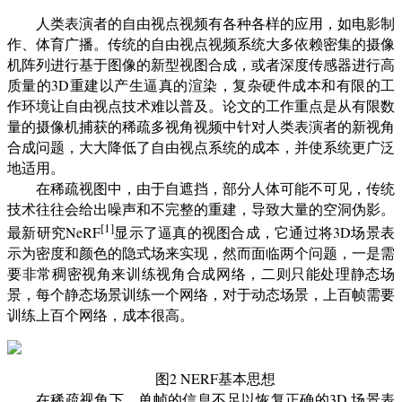
人类表演者的自由视点视频有各种各样的应用，如电影制
作、体育广播。传统的自由视点视频系统大多依赖密集的摄像
机阵列进行基于图像的新型视图合成，或者深度传感器进行高
质量的3D重建以产生逼真的渲染，复杂硬件成本和有限的工
作环境让自由视点技术难以普及。论文的工作重点是从有限数
量的摄像机捕获的稀疏多视角视频中针对人类表演者的新视角
合成问题，大大降低了自由视点系统的成本，并使系统更广泛
地适用。
在稀疏视图中，由于自遮挡，部分人体可能不可见，传统
技术往往会给出噪声和不完整的重建，导致大量的空洞伪影。
[1]
最新研究NeRF
显示了逼真的视图合成，它通过将3D场景表
示为密度和颜色的隐式场来实现，然而面临两个问题，一是需
要非常稠密视角来训练视角合成网络，二则只能处理静态场
景，每个静态场景训练一个网络，对于动态场景，上百帧需要
训练上百个网络，成本很高。
图2 NERF基本思想
在稀疏视角下，单帧的信息不足以恢复正确的3D 场景表