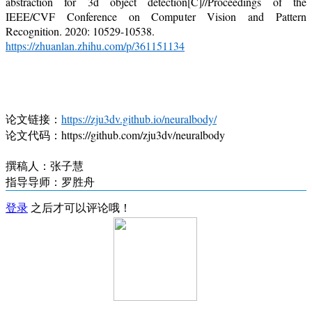
abstraction for 3d object detection[C]//Proceedings of the
IEEE/CVF Conference on Computer Vision and Pattern
Recognition. 2020: 10529-10538.
https://zhuanlan.zhihu.com/p/361151134
论文链接：
https://zju3dv.github.io/neuralbody/
论文代码：https://github.com/zju3dv/neuralbody
撰稿人：张子慧
指导导师：罗胜舟
登录
之后才可以评论哦！