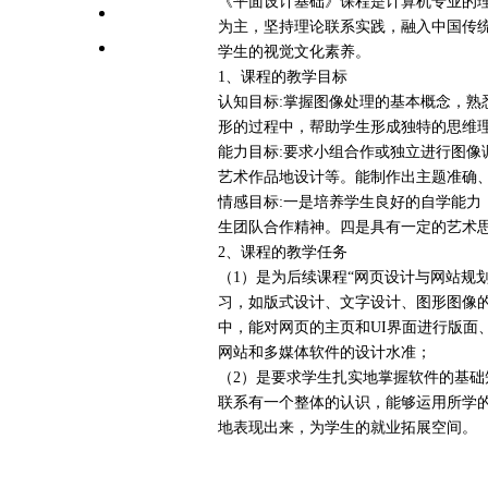
《平面设计基础》课程是计算机专业的
高校师资栏目
为主，坚持理论联系实践，融入中国传统
学术会议平台
学生的视觉文化素养。
1、课程的教学目标
认知目标:掌握图像处理的基本概念，熟悉
形的过程中，帮助学生形成独特的思维
能力目标:要求小组合作或独立进行图像
艺术作品地设计等。能制作出主题准确
情感目标:一是培养学生良好的自学能力
生团队合作精神。四是具有一定的艺术
2、课程的教学任务
（1）是为后续课程“网页设计与网站规
习，如版式设计、文字设计、图形图像
中，能对网页的主页和UI界面进行版面
网站和多媒体软件的设计水准；
（2）是要求学生扎实地掌握软件的基
联系有一个整体的认识，能够运用所学
地表现出来，为学生的就业拓展空间。