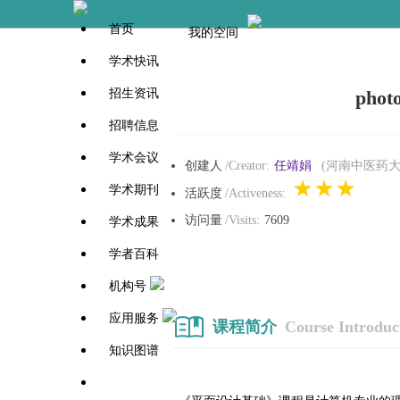
首页
我的空间
学术快讯
招生资讯
pho
招聘信息
学术会议
创建人
/Creator:
任靖娟
(河南中医药大
学术期刊
活跃度
/Activeness:
访问量
/Visits:
7609
学术成果
学者百科
机构号
应用服务
课程简介
Course Introduc
知识图谱
学者百科