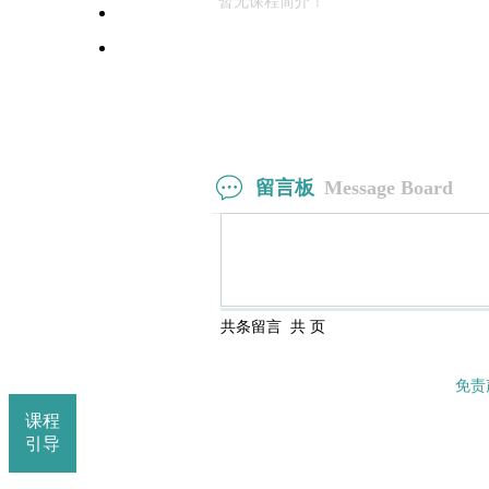
暂无课程简介！
高校师资栏目
学术会议平台
留言板
Message Board
共
条留言 共
页
免责
课程
引导