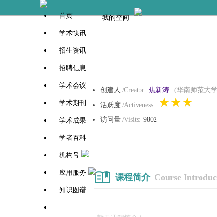
首页
我的空间
学术快讯
招生资讯
招聘信息
学术会议
创建人
/Creator:
焦新涛
(华南师范大学
学术期刊
活跃度
/Activeness:
访问量
/Visits:
9802
学术成果
学者百科
机构号
应用服务
课程简介
Course Introduc
知识图谱
学者百科