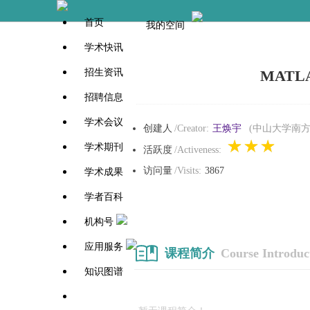
首页
我的空间
学术快讯
招生资讯
MAT
招聘信息
学术会议
创建人
/Creator:
王焕宇
(中山大学南方
学术期刊
活跃度
/Activeness:
访问量
/Visits:
3867
学术成果
学者百科
机构号
应用服务
课程简介
Course Introduc
知识图谱
学者百科