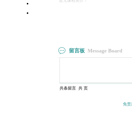
暂无课程简介！
高校师资栏目
学术会议平台
留言板
Message Board
共
条留言 共
页
免责