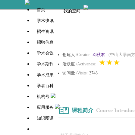
首页
我的空间
学术快讯
招生资讯
招聘信息
学术会议
创建人
/Creator:
邓秋君
(中山大学南方
学术期刊
活跃度
/Activeness:
访问量
/Visits:
3748
学术成果
学者百科
机构号
应用服务
课程简介
Course Introduc
知识图谱
学者百科