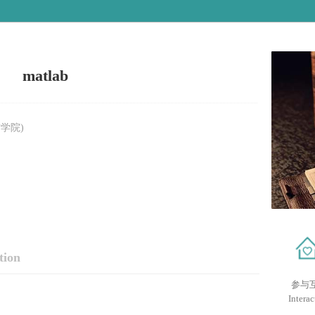
matlab
学院)
tion
参与
Interac