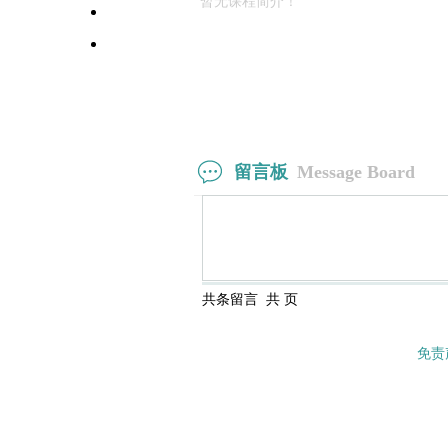
暂无课程简介！
高校师资栏目
学术会议平台
留言板
Message Board
共
条留言 共
页
免责