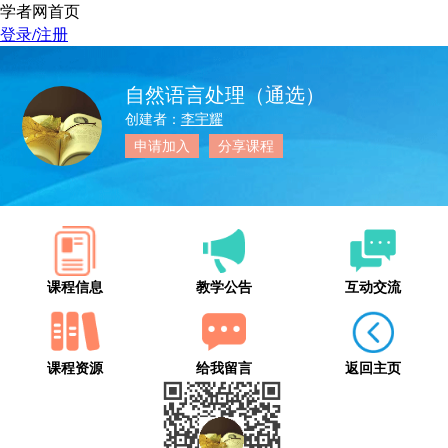
学者网首页
登录/注册
自然语言处理（通选）
创建者：
李宇耀
申请加入
分享课程
课程信息
教学公告
互动交流
课程资源
给我留言
返回主页