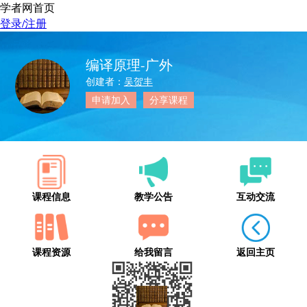
学者网首页
登录/注册
编译原理-广外
创建者：
吴贺丰
申请加入
分享课程
课程信息
教学公告
互动交流
课程资源
给我留言
返回主页