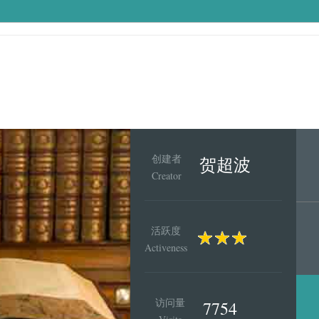
创建者
贺超波
Creator
活跃度
Activeness
访问量
7754