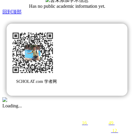
Has no public academic information yet.
回到顶部
SCHOLAT.com 学者网
Loading...
16
following
49
followers
12
courses