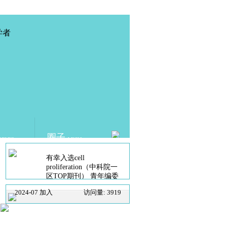
圈子
DEMIC
LINKS
有幸入选cell
proliferation（中科院一
区TOP期刊） 青年编委
2024-07 加入
访问量: 3919
应邀入选spring nature出
版社旗下 Discover Public
Health编委
SCHOLAT.com 学者网