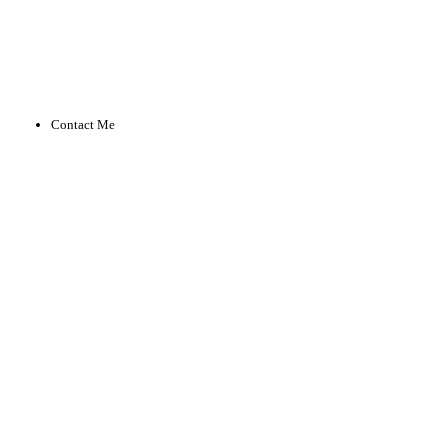
ABOUT US
|
SCHOLAT
有幸入选广东省实验动物
学会理事
Contact Me