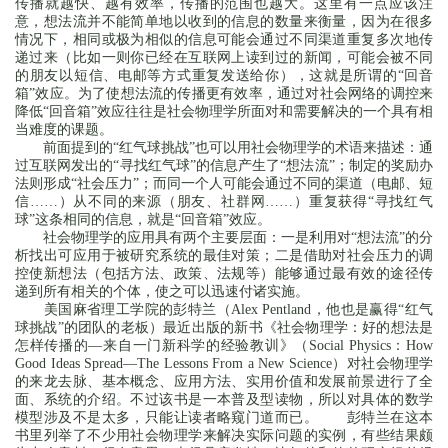
传播就越快、越有效率，传播的范围也越大。这里有一点应该注
意，想法流并不能简单地以收到的信息的数量来衡量，因为在很多
情况下，相同或极为相似的信息可能会通过不同渠道重复多次地传
递过来（比如一则你已经在互联网上读到过的新闻，可能会被不同
的朋友以短信、电邮等方式重复发送给你），这就是所谓的“回音
箱”效应。为了使想法流的传播更有效率，通过对社会网络的调控来
降低“回音箱”效应往往是社会物理学所面对和需要解决的一个具有相
当难度的课题。
前面提到的“红气球挑战”也可以用社会物理学的术语来描述：通
过互联网发出的“寻找红气球”的信息产生了“想法流”；制定的奖励办
法则形成“社会压力”；而同一个人可能会通过不同的渠道（电邮、短
信……）从不同的来源（朋友、社群网……）重复获得“寻找红气
球”这条相同的信息，就是“回音箱”效应。
社会物理学的应用具有两个主要层面：一是利用对“想法流”的分
析找出可应用于被研究系统的最佳对策；二是借助对社会压力的调
控使新想法（包括方法、政策、法规等）能够通过最有效的途径传
递到所有相关的个体，使之可以迅速付诸实施。
美国麻省理工学院的彭特兰（Alex Pentland，他也是赢得“红气
球挑战”的团队的老板）最近出版的新书《社会物理学：好的想法是
怎样传播的—来自一门新科学的经验教训》（Social Physics：How
Good Ideas Spread—The Lessons From a New Science）对社会物理学
的来龙去脉、基本概念、应用方法、实用价值和发展前景进行了全
面、系统的介绍。不过该书是一本普及型读物，所以对具体的数学
模型涉及不是太多，只能让读者略窥门道而已。 彭特兰在这本
书里列举了不少用社会物理学来解决实际问题的实例，有些结果颇