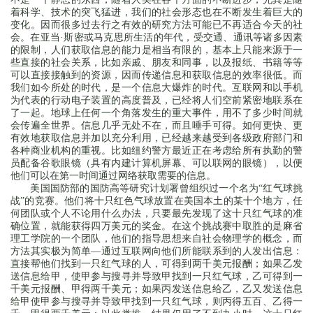
着科学、技术的突飞猛进，我们的社会形态也在不断发生着巨大的
变化。因而很多过去行之有效的研究方法可能已不再适合今天的社
会。在亚当·斯密或马克思所生活的年代，受交通、通讯等诸多因素
的限制，人们获取信息的能力是相当有限的，基本上只能来源于一
些直接的社会关系，比如亲戚、朋友和同事，以及报纸、书籍等等
可以直接接触到的资源，因而传递信息和获取信息的效率很低。而
我们如今所处的时代，是一个信息大爆炸的时代。互联网和以手机
为代表的行动电子装置的高度普及，已经将人们空前紧密地联系在
了一起。地球上任何一个角落发生的重大事件，用不了多少时间就
会传遍全世界。信息几乎无处不在，而且唾手可得。如何更快、更
有效地获取信息并加以充分利用，已经越来越受到各级政府部门和
各种商业机构的重视。比如纽约警方最近正在考虑给所有执勤的警
员配备谷歌眼镜（具有内建计算机屏幕、可以联网的眼镜），以便
他们可以在第一时间通过网络获取需要的信息。
美国国防部的国防高等研究计划署曾组织过一个名为“红气球挑
战”的竞赛。他们将十只红色气球放置在美国本土的某十个地方，任
何团队或个人不论用什么办法，只要最先发现了这十只红气球的准
确位置，就能获得四万美元的奖金。在这个挑战赛中取胜的是麻省
理工学院的一个团队，他们的指导思想来自社会物理学的概念，而
方法其实极为简单—通过互联网向他们所能联系到的人发出信息：
直接帮他们找到一只红气球的人，可得到两千美元报酬；如果乙发
送信息给甲，使甲参与搜寻并导致甲找到一只红气球，乙可得到一
千美元报酬、甲得两千美元；如果丙发送信息给乙，乙又发送信息
给甲使甲参与搜寻并导致甲找到一只红气球，则丙得五百、乙得一