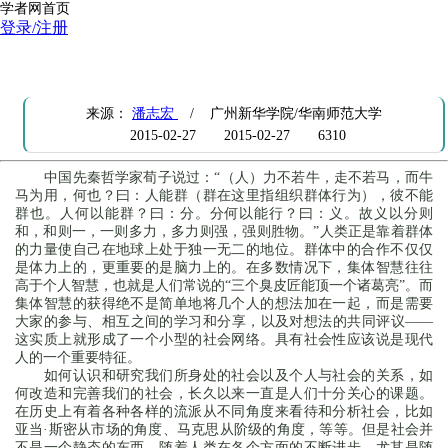
学者网首页
登录/注册
智慧社会：大数据与社会物理学
来源：
潘志宏
/ 广州新华学院/华南师范大学
2015-02-27
2015-02-27
6310
中国先秦哲学家荀子说过：“（人）力不若牛，走不若马，而牛
马为用，何也？曰：人能群（群在这里指组织群体行为），彼不能
群也。人何以能群？曰：分。分何以能行？曰：义。故义以分则
和，和则一，一则多力，多力则强，强则胜物。”人类正是靠着群体
的力量使自己在地球上处于独一无二的地位。群体中的合作不仅仅
是体力上的，更重要的是脑力上的。在多数情况下，集体智慧往往
高于个人智慧，也就是人们常说的“三个臭皮匠能顶一个诸葛亮”。而
集体智慧的获得绝不是简单地将几个人的想法加在一起，而是需要
大家的参与、相互之间的学习和分享，以及对想法的共同评议——
这实质上就形成了一个小型的社会网络。具有社会性应该说是现代
人的一个重要特征。
如何认识和研究我们所身处的社会以及个人与社会的关系，如
何改造和完善我们的社会，长久以来一直是人们十分关心的课题。
在历史上有着各种各样的流派从不同角度来看待和分析社会，比如
亚当·斯密从市场的角度、马克思从阶级的角度，等等。但是社会并
不是一个静态的东西，随着人类在各个方面的不断进步，尤其是随