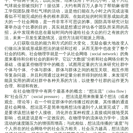
千、甲得两千美元；以此类推。结果仅用了不到九小时，这十只红
气球就全部被找到了！据估算，大约有两百万人参与了帮助麻省理
工学院团队搜寻红气球的活动，这是他们能在九小时之内完成这项
看似不可能完成的任务的根本原因。在如此短的时间里形成如此庞
大的一个社会网络，是一件非常不可思议的事。国防高等研究计划
署举办这个比赛的目的，其实就是想通过评估各个团队所采用的高
招，从中发现将信息在最短时间内传递给社会大众的行之有效的方
法，未来一旦发生紧急情况，这些方法就可能派上用场。
人们获取信息的能力和方式的巨大变化，无疑会极大地改变人
们做出决策或形成新想法的途径和过程，从而无形中也改变了整个
社会的结构。社会物理学就是一个从社会网络（social network）的角
度来看待和分析社会的新科学。它以“大数据”分析和社会网络分析为
基础，借鉴某些物理学中的概念，试图用定量的方法来研究社群中
个体与个体、个体与群体、群体与群体之间的相互关联、相互作用
等复杂问题，并且利用通过这种定量分析所得到的结果，来发现可
能及实用的调试社群中各种关系的方法，以使整个社群的运作更为
合理、和谐和有效。
在社会物理学中有两个最基本的概念：“想法流”（idea flow）
和“社会压力”（social pressure）。想法流是用来衡量某个想法（或者
观念、理论等）在一个特定群体中的传播过程的量。其传播的通道
是社会网络。想法流不是简单地将想法传递到个人就算完成了，而
是要求该想法被个人接收、消化并在某种程度上直接或间接地受其
影响，也就是说是有一定效应的。在物理学的流体动力学中，流体
流动的速度随压力的增强而增高；与此相似，想法流传播的“速度”与
个人所在的社会网络中的社会压力相关，社会压力越高，想法流的