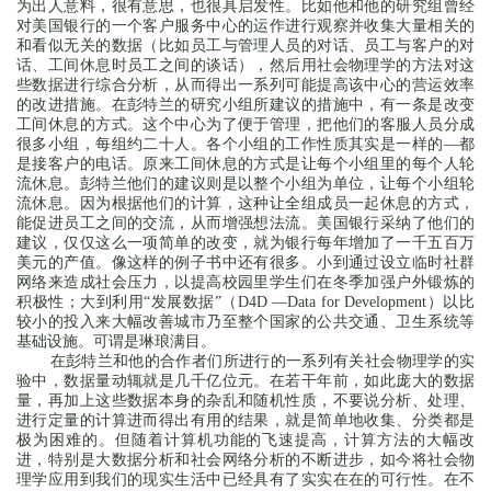
为出人意料，很有意思，也很具启发性。比如他和他的研究组曾经
对美国银行的一个客户服务中心的运作进行观察并收集大量相关的
和看似无关的数据（比如员工与管理人员的对话、员工与客户的对
话、工间休息时员工之间的谈话），然后用社会物理学的方法对这
些数据进行综合分析，从而得出一系列可能提高该中心的营运效率
的改进措施。在彭特兰的研究小组所建议的措施中，有一条是改变
工间休息的方式。这个中心为了便于管理，把他们的客服人员分成
很多小组，每组约二十人。各个小组的工作性质其实是一样的—都
是接客户的电话。原来工间休息的方式是让每个小组里的每个人轮
流休息。彭特兰他们的建议则是以整个小组为单位，让每个小组轮
流休息。因为根据他们的计算，这种让全组成员一起休息的方式，
能促进员工之间的交流，从而增强想法流。美国银行采纳了他们的
建议，仅仅这么一项简单的改变，就为银行每年增加了一千五百万
美元的产值。像这样的例子书中还有很多。小到通过设立临时社群
网络来造成社会压力，以提高校园里学生们在冬季加强户外锻炼的
积极性；大到利用“发展数据”（D4D —Data for Development）以比
较小的投入来大幅改善城市乃至整个国家的公共交通、卫生系统等
基础设施。可谓是琳琅满目。
在彭特兰和他的合作者们所进行的一系列有关社会物理学的实
验中，数据量动辄就是几千亿位元。在若干年前，如此庞大的数据
量，再加上这些数据本身的杂乱和随机性质，不要说分析、处理、
进行定量的计算进而得出有用的结果，就是简单地收集、分类都是
极为困难的。但随着计算机功能的飞速提高，计算方法的大幅改
进，特别是大数据分析和社会网络分析的不断进步，如今将社会物
理学应用到我们的现实生活中已经具有了实实在在的可行性。在不