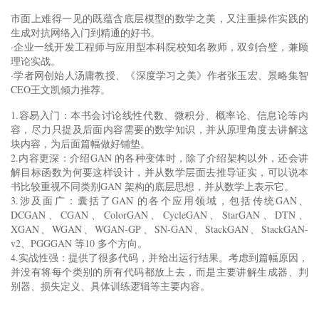
市面上难得一见的既蕴含底层模型的数学之美，又注重操作实践的
生成对抗网络入门到精通的好书。
·企业一线开发工程师与应用型本科院校知名教师，双剑合璧，兼顾
理论实战。
·学者网创始人汤庸教授、《深度学习之美》作者张玉宏、景略集智
CEO王文凯倾力推荐。
1.容易入门：本书会讨论线性代数、微积分、概率论、信息论等内
容，尽力只提及后面内容需要的数学知识，并从原理角度去讲解这
块内容，为后面篇幅做好铺垫。
2.内容更深：介绍GAN 的各种变体时，除了介绍架构以外，还会讲
解目标函数为何要这样设计，并从数学层面去推导证实，可以说本
书比较重视不同类别GAN 架构的底层思想，并从数学上表示它。
3.涉及面广：囊括了GAN 的各个应用领域，包括传统GAN、
DCGAN、CGAN、ColorGAN、CycleGAN、StarGAN、DTN、
XGAN、WGAN、WGAN-GP、SN-GAN、StackGAN、StackGAN-
v2、PGGGAN 等10 多个方向。
4.实战性强：提供了很多代码，并给出运行结果。考虑到篇幅原因，
并没有将每个类别的所有代码都放上去，而是主要讲解生成器、判
别器、损失定义、具体训练逻辑等主要内容。