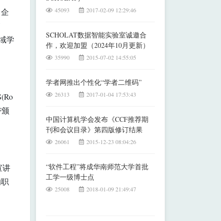
45093
2017-02-09 12:29:46
、企
V
SCHOLAT数据智能实验室诚邀合
域学
作，欢迎加盟（2024年10月更新）
35990
2015-07-02 14:55:05
学者网推出个性化“学者二维码”
26313
2017-01-04 17:53:43
(Ro
F颁
中国计算机学会发布《CCF推荐期
刊和会议目录》第四版修订结果
26061
2015-12-23 08:04:26
“软件工程”将成华南师范大学首批
宣讲
工学一级博士点
的职
25008
2018-01-09 21:49:47