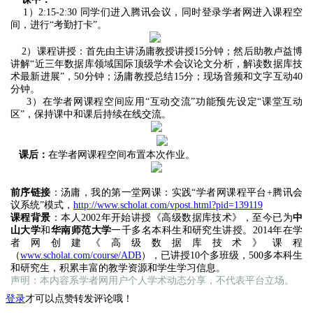
1）2:15-2:30 同学们进入腾讯会议，同时
登录学者网进入课程空
间，进行“考勤打卡”
。
2）课程讲授：
首先
由主讲汤庸教授讲授15分钟；然后助教卢益博
讲解“近三年数据库领域国际顶级学术会议论文分析，解读数据库技
术最新进展”，50分钟；汤庸教授总结15分；
现场音频和文字
互
动40
分钟。
3）在学者网课程空间应用“互动交流”功能预先设定“课堂互动
区”，保持课中和课后持续在线交流。
课后：
在学者网课程空间布置本次作业。
前序链接
：汤庸，我的第一堂网课：实践“学者网课程平台+腾讯会
议系统”模式，
http://www.scholat.com/vpost.html?pid=139119
课程背景
：本人2002年开始讲授《高级数据库技术》，至今已为
中
山大学
和
华南师范大学
一千多名本科生和研究生讲授。
2014年在学
者网创建《高级数据库技术》课程
（
www.scholat.com/course/ADB
）
，已讲授10个多班级，500多本科生
和研究生，积累丰富的教学资源和学生学习信息。
声明：本内容系学者网用户个人学术动态分享，不代表平台立场。
登录
才可以点赞转发评论哦！