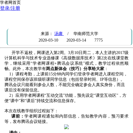
学者网首页
登录/注册
网课第2周，“学者网课程+腾讯会议”在线教学新体会（技巧分享）
来源：
汤庸
/ 华南师范大学
2020-03-10
2020-03-14
7775
开学不返校，网课进入第2周。3月10日周二，本人主讲的2017级
计算机科学与技术专业选修课《高级数据库技术》第2次在线课堂教
学，继续采用“
学者网课程+腾讯会议系统”模式，教学过程依然顺
畅。此外，本次教学有
两点新体会（技巧）分享给大家
：
1）课程考勤，上课前15分钟内同学们登录学者网进入课程空间，
课程空间保存该班级听课同学信息（包括登录时间、IP等信息）。
腾讯会议只能看到参会人数，不能完全确定参会人真实身份，而且
课后没有保留信息。
2）应用学者网课程“互动交流”功能，预先设定“课堂互动区”，方
便“课中”和“课后”持续交流和信息保存。
本次在线教学组织过程如下：
课前：
学者网课程通知和内部信息，告知教学内容，预习要求
等，发布腾讯会议链接。
课中：