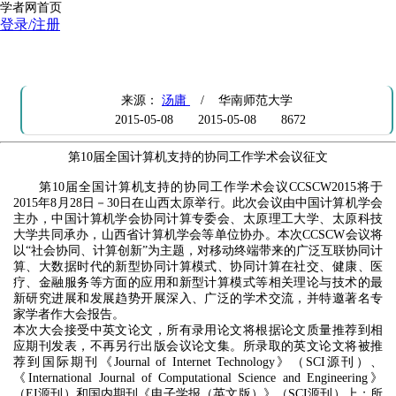
学者网首页
登录/注册
第10届全国计算机支持的协同工作学术会议征文
来源：
汤庸
/ 华南师范大学
2015-05-08
2015-05-08
8672
第10届全国计算机支持的协同工作学术会议征文
第10届全国计算机支持的协同工作学术会议CCSCW2015将于
2015年8月28日－30日在山西太原举行。此次会议由中国计算机学会
主办，中国计算机学会协同计算专委会、太原理工大学、太原科技
大学共同承办，山西省计算机学会等单位协办。本次CCSCW会议将
以“社会协同、计算创新”为主题，对移动终端带来的广泛互联协同计
算、大数据时代的新型协同计算模式、协同计算在社交、健康、医
疗、金融服务等方面的应用和新型计算模式等相关理论与技术的最
新研究进展和发展趋势开展深入、广泛的学术交流，并特邀著名专
家学者作大会报告。
本次大会接受中英文论文，所有录用论文将根据论文质量推荐到相
应期刊发表，不再另行出版会议论文集。所录取的英文论文将被推
荐到国际期刊《Journal of Internet Technology》（SCI源刊）、
《International Journal of Computational Science and Engineering》
（EI源刊）和国内期刊《电子学报（英文版）》（SCI源刊）上；所