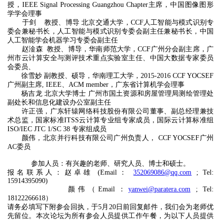
授，IEEE Signal Processing Guangzhou Chapter主席，中国图像图形
学学会理事
于剑 教授、博导 北京交通大学，CCF人工智能与模式识别专
委会兼秘书长，人工智能与模式识别专委会副主任兼秘书长，中国
人工智能学会机器学习专委会副主任
赵淦森 教授、博导，华南师范大学，CCF广州分会副主席，广
州市云计算安全与测评技术重点实验室主任、中国大数据专家委员
会委员、
徐雪妙 副教授、硕导，华南理工大学，2015-2016 CCF YOCSEF
广州副主席, IEEE、ACM member，广东省计算机学会理事
杨吉龙 北京大学博士 广州市国土资源和房屋管理局测绘管理处
副处长和信息化建设办公室副主任
许正强，广东轩辕网络科技股份有限公司董事、副总经理兼技
术总监，国家标准ITSS云计算专业组专家成员，国际云计算标准组
ISO/IEC JTC 1/SC 38 专家组成员
颜伟，北京并行科技有限公司广州负责人， CCF YOCSEF广州
AC委员
参加人员：有兴趣的老师、研究人员、博士和硕士。
报名联系人：赵卓雄 (Email：
352069086@qq.com
; Tel:
15914395090)
颜伟（Email：
yanwei@paratera.com
; Tel:
18122266618）
请务必填写下附参会回执，于5月20日前回复邮件，我们会为老师优
先留位。本次论坛为所有参会人员提供工作午餐，为以下人员提供