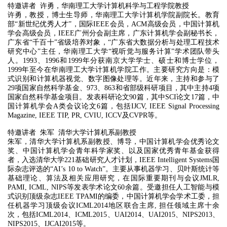
特邀讲者 许勇，华南理工大学计算机科学与工程学院教授
许勇，教授，博士生导师，华南理工大学计算机学院副院长。教育
部“新世纪优秀人才”，国际IEEE会员，ACM高级会员，中国计算机
学会高级会员，IEEE广州分会副主席，广东计算机学会副秘书长，
广东省“千百十”省级培养对象，“广东省大数据分析与处理工程技术
研究中心”主任，华南理工大学“视听觉与服务计算”学术团队带头
人。1993、1996和1999年分获南京大学学士、硕士和博士学位，
1999年至今在华南理工大学计算机学院工作。主要研究方向是：模
式识别和计算机器视觉、数字图像处理等。近年来，主持和参与了
29项国家自然科学基金、973、863和省部级科研项目，其中主持4项
国家自然科学基金项目。发表科研论文90篇，其中SCI论文17篇，中
国计算机学会A类会议论文6篇，包括IJCV, IEEE Signal Processing
Magazine, IEEE TIP, PR, CVIU, ICCV及CVPR等。
特邀讲者 朱军 清华大学计算机系副教授
朱军，清华大学计算机系副教授、博导，中国计算机学会优秀论文
奖、中国计算机学会青年科学家奖、以及国家优秀青年基金获得
者，入选清华大学221基础研究人才计划，IEEE Intelligent Systems国
际杂志评选的“AI’s 10 to Watch”。主要从事机器学习、贝叶斯统计等
基础理论、算法及相关应用研究，在国际重要期刊与会议JMLR,
PAMI, ICML, NIPS等发表学术论文60余篇。受邀担任人工智能与模
式识别顶级杂志IEEE TPAMI的编委，中国计算机学会学术工委，担
任机器学习顶级会议ICML2014地区联合主席, 担任领域主席十余
次，包括ICML2014、ICML2015、UAI2014、UAI2015、NIPS2013、
NIPS2015、IJCAI2015等。