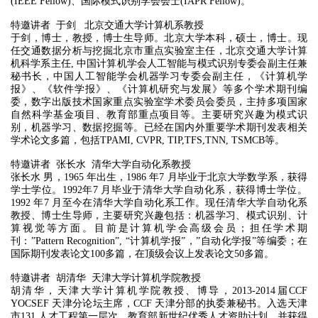
(IEEE Fellow)、国际模式识别学会会士(IAPR Fellow)。
特邀讲者 于剑 北京交通大学计算机系教授
于剑，博士，教授，博士生导师。北京大学本科，硕士，博士。现
任交通数据分析与挖掘北京市重点实验室主任，北京交通大学计算
机科学系主任, 中国计算机学会人工智能与模式识别专委会副主任兼
秘书长，中国人工智能学会机器学习专委会副主任，《计算机学
报》、《软件学报》、《计算机研究与发展》等多个学术期刊编
委，数字出版技术国家重点实验室学术委员会委员，主持多项国家
自然科学基金项目、教育部重点项目等。主要研究兴趣为模式识
别，机器学习、数据挖掘等。已经在国内外重要学术期刊发表相关
学术论文多篇，包括TPAMI, CVPR, TIP,TFS,TNN, TSMCB等。
特邀讲者 张长水 清华大学自动化系教授
张长水 男，1965 年出生，1986 年7 月毕业于北京大学数学系，获得
学士学位。1992年7 月毕业于清华大学自动化系，获得博士学位。
1992 年7 月至今在清华大学自动化系工作。现任清华大学自动化系
教授、博士生导师，主要研究兴趣包括：机器学习、模式识别、计
算视觉等方面。目前是计算机学会高级会员；担任学术期
刊：”Pattern Recognition”, “计算机学报”，”自动化学报”等编委；在
国际期刊发表论文100多篇，在顶级会议上发表论文50多篇。
特邀讲者 胡清华 天津大学计算机学院教授
胡清华，天津大学计算机学院教授、博导，2013-2014届CCF
YOCSEF 天津分论坛主席，CCF 天津分部的执委兼秘书。入选天津
市131 人才工程第一层次、教育部新世纪优秀人才资助计划，并获得