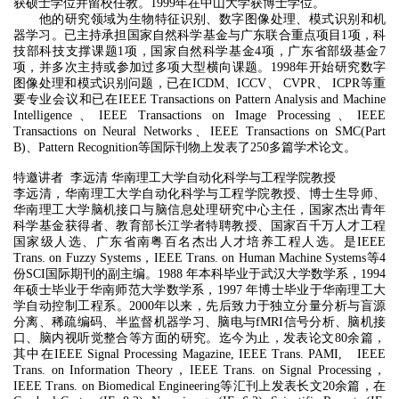
获硕士学位并留校任教。1999年在中山大学获博士学位。
他的研究领域为生物特征识别、数字图像处理、模式识别和机
器学习。已主持承担国家自然科学基金与广东联合重点项目1项，科
技部科技支撑课题1项，国家自然科学基金4项，广东省部级基金7
项，并多次主持或参加过多项大型横向课题。1998年开始研究数字
图像处理和模式识别问题，已在ICDM、ICCV、 CVPR、 ICPR等重
要专业会议和已在IEEE Transactions on Pattern Analysis and Machine
Intelligence、IEEE Transactions on Image Processing、IEEE
Transactions on Neural Networks、IEEE Transactions on SMC(Part
B)、Pattern Recognition等国际刊物上发表了250多篇学术论文。
特邀讲者 李远清 华南理工大学自动化科学与工程学院教授
李远清，华南理工大学自动化科学与工程学院教授、博士生导师、
华南理工大学脑机接口与脑信息处理研究中心主任，国家杰出青年
科学基金获得者、教育部长江学者特聘教授、国家百千万人才工程
国家级人选、广东省南粤百名杰出人才培养工程人选。是IEEE
Trans. on Fuzzy Systems，IEEE Trans. on Human Machine Systems等4
份SCI国际期刊的副主编。1988 年本科毕业于武汉大学数学系，1994
年硕士毕业于华南师范大学数学系，1997 年博士毕业于华南理工大
学自动控制工程系。2000年以来，先后致力于独立分量分析与盲源
分离、稀疏编码、半监督机器学习、脑电与fMRI信号分析、脑机接
口、脑内视听觉整合等方面的研究。迄今为止，发表论文80余篇，
其中在IEEE Signal Processing Magazine, IEEE Trans. PAMI, IEEE
Trans. on Information Theory，IEEE Trans. on Signal Processing，
IEEE Trans. on Biomedical Engineering等汇刊上发表长文20余篇，在