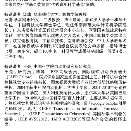
国家自然科学基金委首届“优秀青年科学基金”资助。
特邀讲者 汤庸 华南师范大学计算机学院教授
汤庸 学者网创始人、二级教授、博士导师，获武汉大学学士和硕士
学位、中国科技大学博士学位。现任华南师范大学计算机学院院
长，广东省服务计算工程技术研究中心主任。享受国务院政府特殊
津贴，首批教育部新世纪优秀人才入选者，中国计算机学会杰出会
员，获宝钢教育奖、丁颖科技奖、南粤教坛新秀、中山大学教学名
师。在国际权威学术期刊和顶级会议发表论文40多篇，指导博士
（后）40多名、硕士100多名，科研教学成果获省部级一等奖4项、
二等奖4项。
特邀讲者 王亮 中国科学院自动化研究所研究员
王亮，研究员，博导，IEEE高级会员、国际模式识别协会会士
（IAPR Fellow），模式识别国家重点实验室副主任、计算机学会计
算机视觉专业组秘书长、图像视频大数据产业技术创新战略联盟秘
书长。2004年获中科院自动化所工学博士学位。2004-2010年分别在
英国帝国理工学院、澳大利亚莫纳什大学、墨尔本大学及英国巴斯
大学工作。2010年入选中国科学院“百人计划”。主要从事机器学习、
计算机视觉和模式识别等相关领域的研究，目前Google Scholar引用
约6500次。现为《IEEE Transactions on Information Forensics and
Security》、《IEEE Transactions on Cybernetics》等国际学术刊物的
编委，IEEE AVSS2012、IAPR ACPR2015等国内外会议的程序主
席。