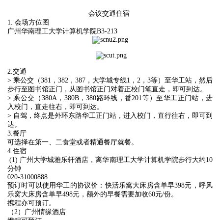
会议交通住宿
1. 会场方位图
广州华南理工大学计算机学院B3-213
2.交通
> 乘公交（381，382，387，大学城专线1，2，3等）至华工站，然后
步行至图书馆正门，从图书馆正门对着正校门笔直走，即可到达。
> 乘公交（380A，380B，380路环线，番201等）至华工正门站，进
入校门，直走往右，即可到达。
> 自驾，终点是外环东路华工正门站，进入校门，直行往右，即可到
达。
3.餐厅
可选择在第一、二食堂或者精通餐厅就餐。
4.住宿
(1) 广州大学城雅乐轩酒店，离华南理工大学计算机学院步行大约10
分钟
020-31000888
预订时可以使用华工的协议价：快活乐窝大床房含单早398元，呼风
乐窝大床房含单早498元，额外的早餐需要加收60元/份。
携程亦可预订。
（2）广州情缘酒店