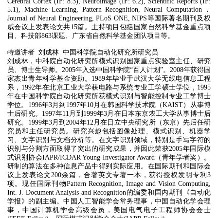
Cerebral Cortex (IF: 8.3), Neuroimage (IF: 6.2), Scientific Reports (IF:
5.1), Machine Learning, Pattern Recognition, Neural Computation，
Journal of Neural Engineering, PLoS ONE, NIPS等国际著名期刊及权
威会议上发表论文共15篇。主持项目包括国家自然科学基金重点项
目、科技部863课题、广东省自然科学基金团队项目等。
特邀讲者 刘成林 中国科学院自动化研究所研究员
刘成林，中科院自动化研究所模式识别国家重点实验室主任、研究
员、博士生导师。2005年入选中国科学院“百人计划”。2008年获得国
家杰出青年科学基金资助。1989年毕业于武汉大学无线电信息工程
系，1992年在北京工业大学获电路与系统专业工学硕士学位，1995
年在中国科学院自动化研究所获模式识别与智能控制专业工学博士
学位。1996年3月到1997年10月在韩国科学技术院（KAIST）从事博
士后研究。1997年11月到1999年3月在日本东京农工大学从事博士后
研究。1999年3月到2004年12月在日立中央研究所（东京）先后任研
究员和主任研究员。研究兴趣包括图像处理、模式识别、机器学
习、文字识别与文档分析等。在文字识别领域，特别是手写字符的
识别与分割方面取得了突出的研究成果，并因此荣获2005年国际模
式识别协会IAPR/ICDAR Young Investigator Award（青年学者奖）。
研制的算法在多种信息产品中得到实际应用。在国际期刊和国际会
议上发表论文200余篇，合著英文专著一本，获得授权发明专利3
项。现任国际刊物Pattern Recognition, Image and Vision Computing,
Int. J. Document Analysis and Recognition的编委和国内期刊《自动化
学报》的副主编。中国人工智能学会常务理事，中国自动化学会理
事，中国计算机学会高级会员，美国电气电子工程师协会会士