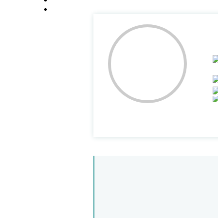
高校师资栏目
学术会议平台
N
个人简介
王南
，女，1992年4月生于