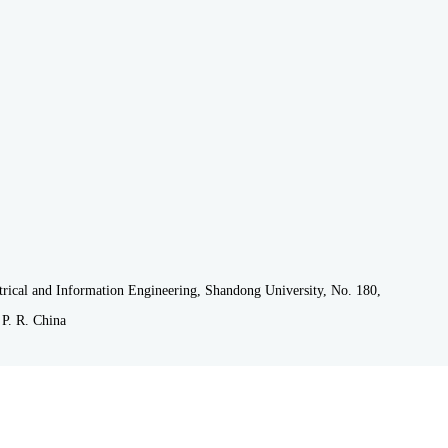
University, Weihai, China, in 2015. She is currently pursuing her M.E. 
anjin University, China. Her current research interests include digital ima
trical and Information Engineering, Shandong University, No. 180,
P. R. China