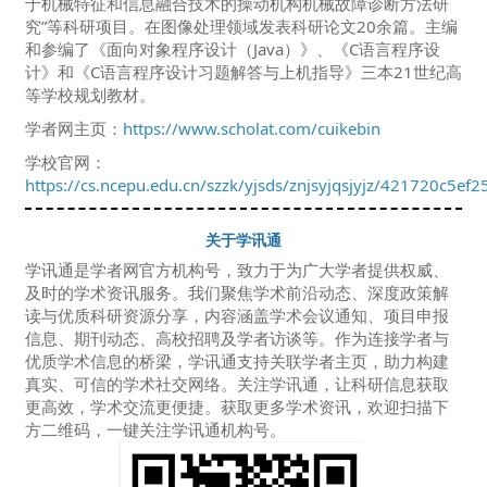
于机械特征和信息融合技术的操动机构机械故障诊断方法研
究”等科研项目。在图像处理领域发表科研论文20余篇。主编
和参编了《面向对象程序设计（Java）》、《C语言程序设
计》和《C语言程序设计习题解答与上机指导》三本21世纪高
等学校规划教材。
学者网主页：
https://www.scholat.com/cuikebin
学校官网：
https://cs.ncepu.edu.cn/szzk/yjsds/znjsyjqsjyjz/421720c5
关于学讯通
学讯通是学者网官方机构号，致力于为广大学者提供权威、
及时的学术资讯服务。我们聚焦学术前沿动态、深度政策解
读与优质科研资源分享，内容涵盖学术会议通知、项目申报
信息、期刊动态、高校招聘及学者访谈等。作为连接学者与
优质学术信息的桥梁，学讯通支持关联学者主页，助力构建
真实、可信的学术社交网络。关注学讯通，让科研信息获取
更高效，学术交流更便捷。获取更多学术资讯，欢迎扫描下
方二维码，一键关注学讯通机构号。