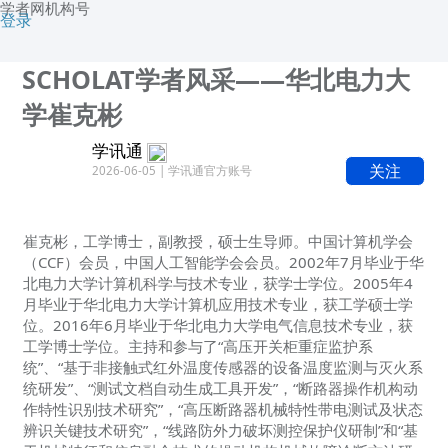
学者网机构号
登录
SCHOLAT学者风采——华北电力大
学崔克彬
学讯通
关注
2026-06-05 | 学讯通官方账号
崔克彬，工学博士，副教授，硕士生导师。中国计算机学会
（CCF）会员，中国人工智能学会会员。2002年7月毕业于华
北电力大学计算机科学与技术专业，获学士学位。2005年4
月毕业于华北电力大学计算机应用技术专业，获工学硕士学
位。2016年6月毕业于华北电力大学电气信息技术专业，获
工学博士学位。主持和参与了“高压开关柜重症监护系
统”、“基于非接触式红外温度传感器的设备温度监测与灭火系
统研发”、“测试文档自动生成工具开发”，“断路器操作机构动
作特性识别技术研究”，“高压断路器机械特性带电测试及状态
辨识关键技术研究”，“线路防外力破坏测控保护仪研制”和“基