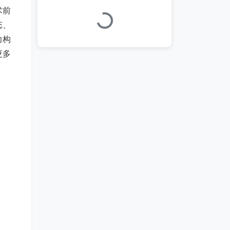
术前
加载中...
态、
力构
更多