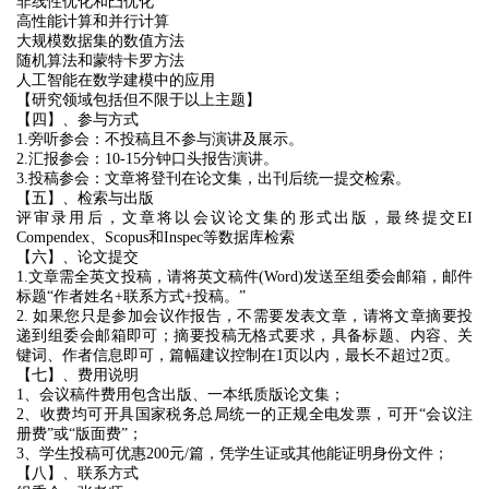
非线性优化和凸优化
高性能计算和并行计算
大规模数据集的数值方法
随机算法和蒙特卡罗方法
人工智能在数学建模中的应用
【研究领域包括但不限于以上主题】
【四】、参与方式
1.旁听参会：不投稿且不参与演讲及展示。
2.汇报参会：10-15分钟口头报告演讲。
3.投稿参会：文章将登刊在论文集，出刊后统一提交检索。
【五】、检索与出版
评审录用后，文章将以会议论文集的形式出版，最终提交EI
Compendex、Scopus和Inspec等数据库检索
【六】、论文提交
1.文章需全英文投稿，请将英文稿件(Word)发送至组委会邮箱，邮件
标题“作者姓名+联系方式+投稿。”
2. 如果您只是参加会议作报告，不需要发表文章，请将文章摘要投
递到组委会邮箱即可；摘要投稿无格式要求，具备标题、内容、关
键词、作者信息即可，篇幅建议控制在1页以内，最长不超过2页。
【七】、费用说明
1、会议稿件费用包含出版、一本纸质版论文集；
2、收费均可开具国家税务总局统一的正规全电发票，可开“会议注
册费”或“版面费”；
3、学生投稿可优惠200元/篇，凭学生证或其他能证明身份文件；
【八】、联系方式