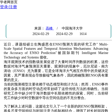
学者网首页
登录/注册
硕士生陶盛恩在ENSO预测方面的工作被IMTS接收
来源：
高峰
/ 中国海洋大学
2024-02-29
2024-02-29
1614
近日，课题组硕士生陶盛恩在ENSO预测方面的研究工作" Multi-
Scale Spatial Features and Temporal Attention Mechanisms: Advancing
the Accuracy of ENSO Prediction"被国际期刊 Intelligent Marine
Technology and Systems 接收。
海洋观测技术的指数级发展促进了大量时间序列数据的积累，这些
数据对海洋气象预测至关重要。观测到的现象中，厄尔尼诺 - 南方
涛动（ENSO）尤为重要，它是全球海洋大气相互作用中的关键决定
因素，其严重表现会导致极端气象条件，因此精确预测ENSO具有重
要的意义。
当前的预测模型主要依赖于动态模型和统计方法；然而，ENSO事件
的复杂多方面的时空动态经常妨碍了这些传统方法的准确性。当前
研究工作中缺少对于海洋数据中长期依赖性的探索，同时，当前研
究工作缺少对时空数据中导出空间信息的不充分整合。
为了解决上述问题，这篇论文引入了一个全新的的ENSO预测框架，
将多尺度空间特征与时间注意力机制相结合，增强了对长时间段数