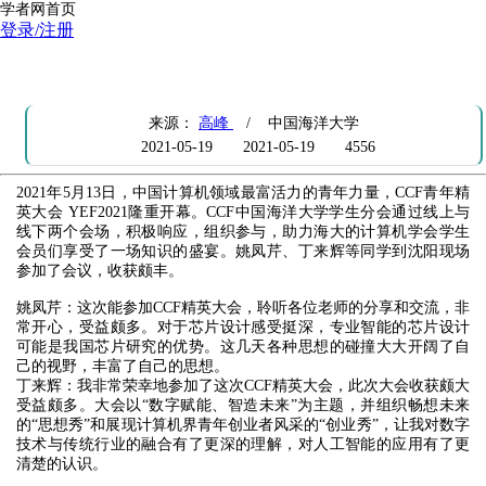
学者网首页
登录/注册
CCF中国海洋大学学生分会参加YEF2021系列活动
来源：
高峰
/ 中国海洋大学
2021-05-19
2021-05-19
4556
2021年5月13日，中国计算机领域最富活力的青年力量，CCF青年精
英大会 YEF2021隆重开幕。CCF中国海洋大学学生分会通过线上与
线下两个会场，积极响应，组织参与，助力海大的计算机学会学生
会员们享受了一场知识的盛宴。姚凤芹、丁来辉等同学到沈阳现场
参加了会议，收获颇丰。
姚凤芹：这次能参加CCF精英大会，聆听各位老师的分享和交流，非
常开心，受益颇多。对于芯片设计感受挺深，专业智能的芯片设计
可能是我国芯片研究的优势。这几天各种思想的碰撞大大开阔了自
己的视野，丰富了自己的思想。
丁来辉：我非常荣幸地参加了这次CCF精英大会，此次大会收获颇大
受益颇多。大会以“数字赋能、智造未来”为主题，并组织畅想未来
的“思想秀”和展现计算机界青年创业者风采的“创业秀”，让我对数字
技术与传统行业的融合有了更深的理解，对人工智能的应用有了更
清楚的认识。