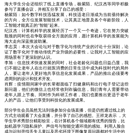
海大学生分会还组织了线上直播专场，杨紫陌、纪汉杰等同学积极
参与了直播会议，并相互分享了自己的感受：
杨紫陌：如今数字科技迅猛发展，科技适老日渐成为当前亟待解决
的方向，全方位发展智能技术，让其真正地普及各个年龄阶段，人
工智能才能真正的“智能”起来。
纪汉杰：计算机科学的发展经历了一个又一个奇迹，它在努力突破
瓶颈的同时也在争取获得全方面的应用，愿计算机科学的发展能为
海大走向深蓝推波助澜。
李志昊：本次大会论坛对于数字化与传统产业的讨论十分深刻，论
证了数字化对于推动传统产业升级的必要性，让我对人工智能的应
用场景有了更深刻的认识。
李旭：信息技术快速发展的同时，社会老龄化问题也日益凸显，我
们不能让老年人在出行就医消费的日常生活中成为科技时代的局外
人，要让老年人更好地共享信息化发展成果，产品的推出必须要考
虑周到的设计和技术开发。
肖辉：疫情期间家中的长辈都面临了扫健康码和出行电子登记这些
新问题，他们的微信上也经常收到诈骗信息，我们青年人需要带动
老年人跟上节奏。同时作为科研工作者，我们也要推出更适于老年
人的产品，让他们享受到科技化的发展成果。
部分学生会员虽然无法到场参加分会场直播，但是仍然通过线上的
方式主动观看了大会直播，并分享了自己的感想。王祥龙表示 ，大
学生学术秀部分精彩纷呈，在计算机各个领域都有优秀的报告，比
如机器学习隐私保护、声信号与智能交通环境的感知、利用人脸合
成与识别寻找丢失儿童以及恶劣环境下图像复原问题都对生活中的