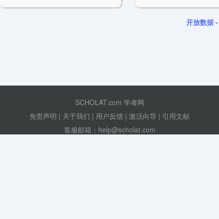
Effective community detection results can be
topological structure or attribute
further utilized for user analytics and user
effective anomaly detection 
recommendation.
many applications such a
开放数据 
detection, system fraud detect
intrusion detection and rep
learning.
SCHOLAT.com 学者网
免责声明
|
关于我们
|
用户反馈
|
激活向导
|
引用文献
客服邮箱：help@scholat.com