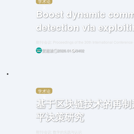
学术论
文
Boost dynamic comm
detection via exploit
member transition in
期刊/会议: Proceedings of the 30th International Conference
Advanced Applications (DASFAA25)
贺超波
2026.01
3402
学术论
文
基于区块链技术的再制
平决策研究
期刊/会议: 数学的实践与认识