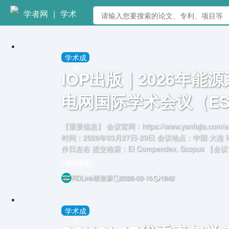
学者网
|
学术
学术成
果
IOP出版｜2026年能
电网国际学术会议（ES
2026）
【重要信息】 会议官网：https://www.yanfajia.com/act
时间：2026年03月27日-29日 会议地点：中国·大
作日左右 提交检索：EI Compendex, Scopus 【会议简介】 由大连交通大学和
青岛大学威海创新研究院联合主办的2026年能源系
机构动态
（
RDLink研发家
2026-03-10
1842
学术成
果