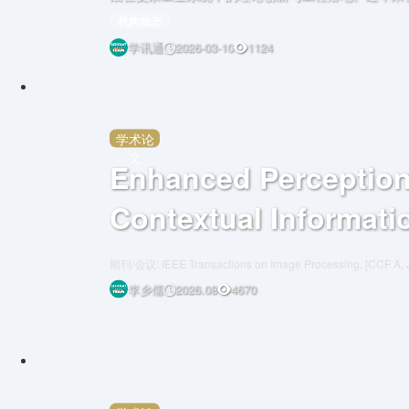
会议发表论文10 余篇，包括IEEE TIM、NeurIPS、AA
机构动态
Engineering、Control Engineering Practice等
学讯通
2026-03-10
1124
学术论
文
Enhanced Perceptio
Contextual Informati
Extraction Network f
期刊/会议: IEEE Transactions on Image Processing, [CCF A,
Instance Segmentati
李乡儒
2026.08
4670