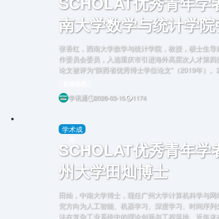
SCHOLAT优秀青年
南大学数学与统计学院
张香红，西南大学数学与统计学院，教授，硕士生导
作委员会委员，入选重庆市引进海外高层次人才第四类
论文被评为“陕西省优秀博士学位论文”（2019年）。
西师范大学，曾先后在加拿大约克大学博士联合培养
机构动态
年。2019年9月以海外人才引进方式入职西南大学，聘
学讯通
2026-03-10
1174
为教授。研究
学术成
果
SCHOLAT优秀青年
州大学田灿博士
田灿，中南大学博士，现任广州大学计算机科学与网
究方向为人工智能、机器学习、深度学习、时间序列
法在复杂工业系统中的理论创新与工程落地。近年来