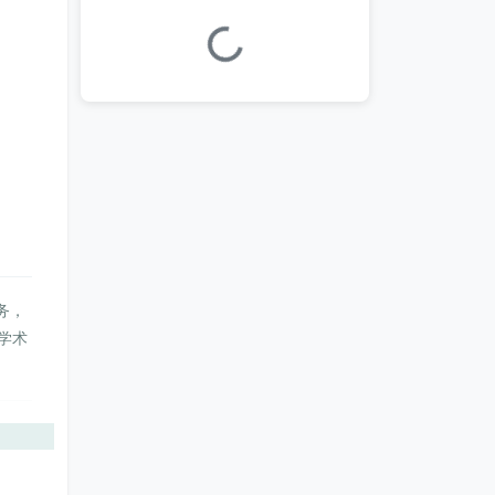
加载中...
务，
学术