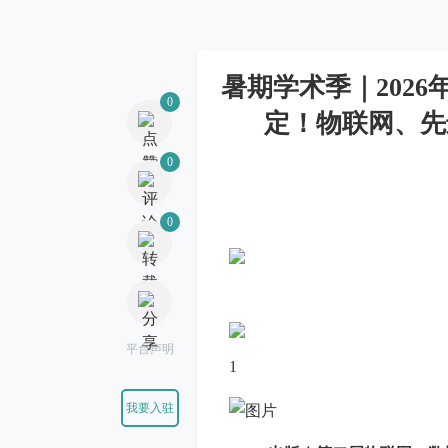
0
暑期学术季｜2026
定！物联网、先
0
0
平台声明
1
我要入驻