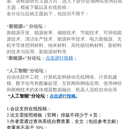
索。请根据研究主题方向，进入下设分会场网站查询征稿
主题，模板下载以及在线投稿：
各分论坛征稿主题如下，包括但不限于：
“新能源+” 分论坛：
新能源开发
、
能源效率
、
储能技术
、
节能技术
、
可持续能
源技术
、
清洁生产技术
、
能源科学技术
、
电力新能源
、
无
机半导体照明材料
、
纳米材料
、
高性能结构材料
、
新材料
的技术与应用
、
新能源材料
等
“新能源+”分论坛：
点击进行投稿
；
“人工智能”分论坛：
自动化软件工程
、
计算机架构移动无线网络
、
计算机建
模
、
数字信号和图像处理
、
互联网和网络应用
、
使用神经
和模糊技术的多传感器数据融合
、
机器人流程自动化
等
“人工智能”分论坛：
。
点击进行投稿
1.会议支持在线投稿：
2.论文需按照模板（官网）排版不得少于 4 页；
3.作者需通过查询系统自费查重，全文（包括参考文献）
查重率不高于 20%；