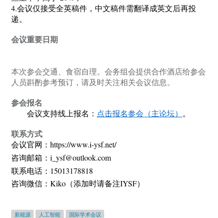
4.会议仅接受全英稿件，中文稿件需翻译成英文后再投
递。
会议重要日期
本次参会交通、食宿自理。
会务组会
提供合作酒店给参会
人员斟酌参考预订，请及时关注相关会议信息
。
参会报名
会议支持线上报名：
点击报名参会（主论坛）
。
联系方式
会议官网：
https://www.i-ysf.net/
咨询邮箱：
i_ysf@outlook.com
联系电话：
15013178818
咨询微信：
K
iko（添加时请备注
IYSF
）
新能源
人工智能
国际学术会议