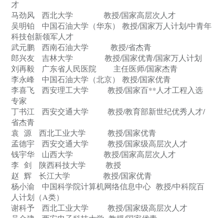
才
马劲风
西北大学
教授
/国家高层次人才
吴明铂
中国石油大学（华东）
教授
/国家万人计划/中青年
科技创新领军人才
武元鹏
西南石油大学
教授
/省杰青
郎兴友
吉林大学
教授
/国家优青/国家万人计划
刘再毅
广东省人民医院
主任医师
/国家杰青
李永峰
中国石油大学（北京）
教授
/国家优青
李喜飞
西安理工大学
教授
/国家百**人才工程入选
专家
丁书江
西安交通大学
教授
/教育部新世纪优秀人才/
省杰青
袁
源
西北工业大学
教授
/国家优青
孟德宇
西安交通大学
教授
/国家级高层次人才
钱宇华
山西大学
教授
/国家高层次人才
李
剑
陕西科技大学
教授
赵
辉
长江大学
教授
/国家优青
杨小渝
中国科学院计算机网络信息中心
教授
/中科院百
人计划（A类）
谢科予
西北工业大学
教授
/国家级高层次人才