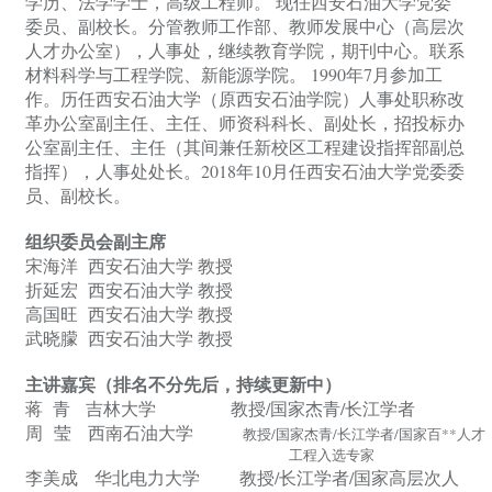
学历、法学学士，高级工程师。 现任西安石油大学党委
委员、副校长。分管教师工作部、教师发展中心（高层次
人才办公室），人事处，继续教育学院，期刊中心。联系
材料科学与工程学院、新能源学院。 1990年7月参加工
作。历任西安石油大学（原西安石油学院）人事处职称改
革办公室副主任、主任、师资科科长、副处长，招投标办
公室副主任、主任（其间兼任新校区工程建设指挥部副总
指挥），人事处处长。2018年10月任西安石油大学党委委
员、副校长。
组织委员会副主席
宋海洋
西安石油大学
教授
折延宏
西安石油大学
教授
高国旺
西安石油大学
教授
武晓朦
西安石油大学
教授
主讲嘉宾（排名不分先后，持续更新中）
蒋
青
吉林
大学
教授
/
国家杰青
/长江学者
周
莹
西南石油大学
教授
/国家杰青/长江学者/国家百**人才
工程入选专家
李美成
华北电力大学
教授
/长江学者/国家高层次人