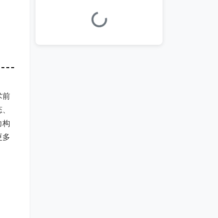
加载中...
术前
态、
力构
更多