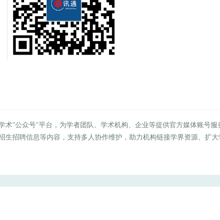
学术"公众号"平台，为学者团队、学术机构、企业等提供官方媒体账号服
招生招聘信息等内容，支持多人协作维护，助力机构链接学界资源、扩大