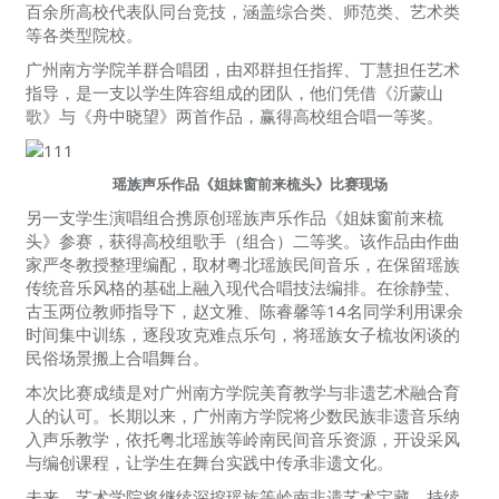
百余所高校代表队同台竞技，涵盖综合类、师范类、艺术类
等各类型院校。
广州南方学院羊群合唱团，由邓群担任指挥、丁慧担任艺术
指导，是一支以学生阵容组成的团队，他们凭借《沂蒙山
歌》与《舟中晓望》两首作品，赢得高校组合唱一等奖。
瑶族声乐作品《姐妹窗前来梳头》比赛现场
另一支学生演唱组合携原创瑶族声乐作品《姐妹窗前来梳
头》参赛，获得高校组歌手（组合）二等奖。该作品由作曲
家严冬教授整理编配，取材粤北瑶族民间音乐，在保留瑶族
传统音乐风格的基础上融入现代合唱技法编排。在徐静莹、
古玉两位教师指导下，赵文雅、陈睿馨等14名同学利用课余
时间集中训练，逐段攻克难点乐句，将瑶族女子梳妆闲谈的
民俗场景搬上合唱舞台。
本次比赛成绩是对广州南方学院美育教学与非遗艺术融合育
人的认可。长期以来，广州南方学院将少数民族非遗音乐纳
入声乐教学，依托粤北瑶族等岭南民间音乐资源，开设采风
与编创课程，让学生在舞台实践中传承非遗文化。
未来，艺术学院将继续深挖瑶族等岭南非遗艺术宝藏，持续