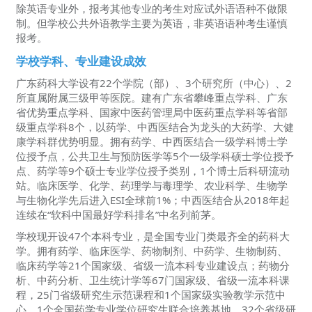
除英语专业外，报考其他专业的考生对应试外语语种不做限
制。但学校公共外语教学主要为英语，非英语语种考生谨慎
报考。
学校学科、专业建设成效
广东药科大学设有22个学院（部）、3个研究所（中心）、2
所直属附属三级甲等医院。建有广东省攀峰重点学科、广东
省优势重点学科、国家中医药管理局中医药重点学科等省部
级重点学科8个，以药学、中西医结合为龙头的大药学、大健
康学科群优势明显。拥有药学、中西医结合一级学科博士学
位授予点，公共卫生与预防医学等5个一级学科硕士学位授予
点、药学等9个硕士专业学位授予类别，1个博士后科研流动
站。临床医学、化学、药理学与毒理学、农业科学、生物学
与生物化学先后进入ESI全球前1%；中西医结合从2018年起
连续在“软科中国最好学科排名”中名列前茅。
学校现开设47个本科专业，是全国专业门类最齐全的药科大
学。拥有药学、临床医学、药物制剂、中药学、生物制药、
临床药学等21个国家级、省级一流本科专业建设点；药物分
析、中药分析、卫生统计学等67门国家级、省级一流本科课
程，25门省级研究生示范课程和1个国家级实验教学示范中
心，1个全国药学专业学位研究生联合培养基地，32个省级研