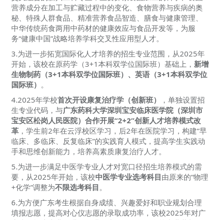
营养成分在加工与贮藏过程中的变化、食物营养与疾病的奥
秘、特殊人群食品、精准营养食品智造、膳食与健康管理、
中华传统药食两用中药材的健康效应与食品开发等，为服
务“健康中国”战略培养学科交叉性应用型人才。
3.为进一步拓宽国际化人才培养的招生专业范围，从2025年
开始，该校在原药学（3+1本科双学位国际班）基础上，
新增
生物制药（3+1本科双学位国际班）、英语（3+1本科双学位
国际班）
。
4.2025年学校
首次开设康复治疗学（创新班）
，单独设置招
生专业代码，与
广东药科大学深圳宝安临床医学院（深圳市
宝安区松岗人民医院）合作开展“2+2”创新人才培养模式改
革
，学生前2年在云浮校区学习，后2年在医院学习，构建“早
临床、多临床、反复临床”的实践育人模式，提高学生实践动
手和思维创新能力，培养高素质康复治疗人才。
5.为进一步满足中医学专业人才对宽口径招生培养模式的需
要，从2025年开始，该校
中医学专业选考科目
由原来的“物理
+化学”调整为
不限选考科目
。
6.为方便广东考生根据自身成绩、兴趣爱好和职业规划合理
填报志愿，提高对心仪志愿的录取成功率，该校2025年对广