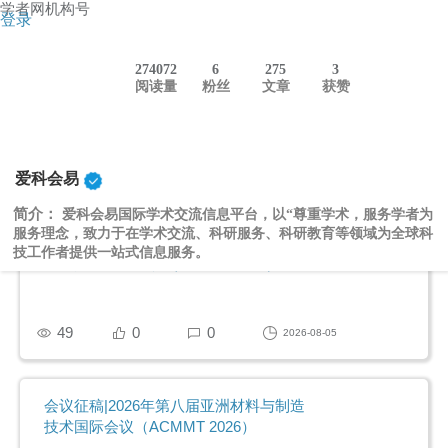
学者网机构号
登录
全部
专栏
274072
6
275
3
爱科会易国际学术交流信息平台-
阅读量
粉丝
文章
获赞
Uconf.com
2490
1
0
2025-08-04
爱科会易
简介：
爱科会易国际学术交流信息平台，以“尊重学术，服务学者为
服务理念，致力于在学术交流、科研服务、科研教育等领域为全球科
会议征稿|2026年第二届电力系统和智能
技工作者提供一站式信息服务。
电网技术国际会议（PSSGT 2026）
49
0
0
2026-08-05
会议征稿|2026年第八届亚洲材料与制造
技术国际会议（ACMMT 2026）