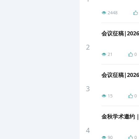
2448
2
21
0
3
15
0
金秋学术邀约｜
4
90
0