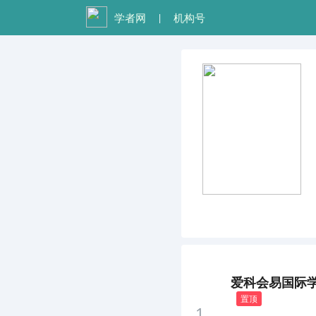
学者网
机构号
|
爱科会易国际学术
置顶
1