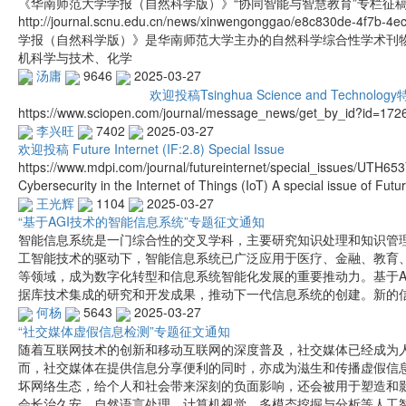
《华南师范大学学报（自然科学版）》“协同智能与智慧教育”专栏征
http://journal.scnu.edu.cn/news/xinwengonggao/e8c830de-4f
学报（自然科学版）》是华南师范大学主办的自然科学综合性学术刊
机科学与技术、化学
汤庸
9646
2025-03-27
欢迎投稿Tsinghua Science and Technolog
https://www.sciopen.com/journal/message_news/get_by_id?id=1
李兴旺
7402
2025-03-27
欢迎投稿 Future Internet (IF:2.8) Special Issue
https://www.mdpi.com/journal/futureinternet/special_issues/UTH6
Cybersecurity in the Internet of Things (IoT) A special issue of Futu
王光辉
1104
2025-03-27
“基于AGI技术的智能信息系统”专题征文通知
智能信息系统是一门综合性的交叉学科，主要研究知识处理和知识管
工智能技术的驱动下，智能信息系统已广泛应用于医疗、金融、教育
等领域，成为数字化转型和信息系统智能化发展的重要推动力。基于A
据库技术集成的研究和开发成果，推动下一代信息系统的创建。新的
何杨
5643
2025-03-27
“社交媒体虚假信息检测”专题征文通知
随着互联网技术的创新和移动互联网的深度普及，社交媒体已经成为
而，社交媒体在提供信息分享便利的同时，亦成为滋生和传播虚假信
坏网络生态，给个人和社会带来深刻的负面影响，还会被用于塑造和
会长治久安。自然语言处理、计算机视觉、多模态挖掘与分析等人工