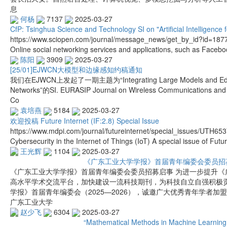
息
何杨
7137
2025-03-27
CfP: Tsinghua Science and Technology SI on "Artificial Intelligence 
https://www.sciopen.com/journal/message_news/get_by_id?id=1
Online social networking services and applications, such as Facebo
陈阳
3909
2025-03-27
[25/01]EJWCN大模型和边缘感知约稿通知
我们在EJWCN上发起了一期主题为“Integrating Large Models and Edge S
Networks”的SI. EURASIP Journal on Wireless Communications and Ne
Co
袁培燕
5184
2025-03-27
欢迎投稿 Future Internet (IF:2.8) Special Issue
https://www.mdpi.com/journal/futureinternet/special_issues/UTH6
Cybersecurity in the Internet of Things (IoT) A special issue of Futu
王光辉
1104
2025-03-27
《广东工业大学学报》首届青年编委会委员招
《广东工业大学学报》首届青年编委会委员招募启事 为进一步提升《
高水平学术交流平台，加快建设一流科技期刊，为科技自立自强积极
学报》首届青年编委会（2025—2026），诚邀广大优秀青年学者加
广东工业大学
赵少飞
6304
2025-03-27
“Mathematical Methods in Machine Learni