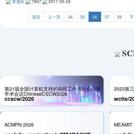
覃遵跃
7847
2017-05-24
首页
上一页
34
35
36
37
38
下
SC
第21届全国计算机支持的协同工作与社会计算
2023
学术会议ChineseCSCW2026
ccscw/2026
wctte/2
ACMPN 2026
MEAMIT 