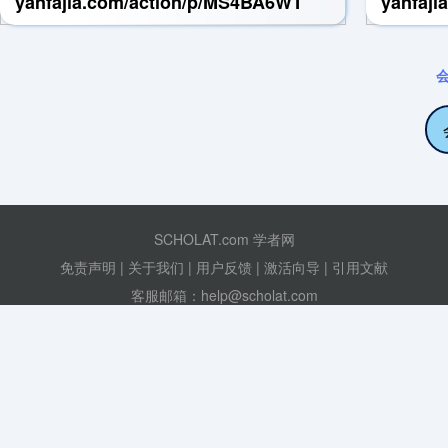
yanfajia.com/action/p/MS4BA6WT
yanfaji
会
SCHOLAT.com 学者网
免责声明
|
关于我们
|
用户反馈
|
激活向导
|
引用文献
客服邮箱：help@scholat.com