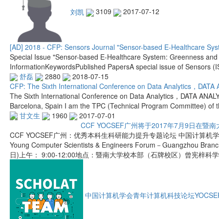
刘凯
3109
2017-07-12
[AD] 2018 - CFP: Sensors Journal "Sensor-based E-Healthcare Sys
Special Issue "Sensor-based E-Healthcare System: Greenness and S
InformationKeywordsPublished PapersA special issue of Sensors (
舒磊
2880
2018-07-15
CFP: The Sixth International Conference on Data Analytics，DAT
The Sixth International Conference on Data Analytics，DATA ANAL
Barcelona, Spain I am the TPC (Technical Program Committee) of th
甘文生
1960
2017-07-01
CCF YOCSEF广州将于2017年7月9日在
CCF YOCSEF广州：优秀本科生科研能力提升专题论坛 中国计算
Young Computer Scientists & Engineers Forum－Guangzho
日)上午： 9:00-12:00地点：暨南大学校本部（石牌校区）曾宪梓
中国计算机学会青年计算机科技论坛YOCSE