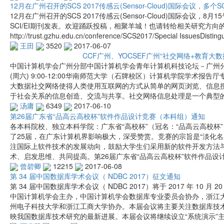
12月在广州召开的SCS 2017传感云(Sensor-Cloud)国际会议，多个
12月在广州召开的SCS 2017传感云(Sensor-Cloud)国际会议
SCI/EI期刊发表。欢迎踊跃投稿，相聚羊城！也请转给相关研究方向
http://trust.gzhu.edu.cn/conference/SCS2017/Special IssuesDistingui
王田
3520
2017-06-07
CCF广州、YOCSEF广州“社交网络+教育大
中国计算机学会广州分部中国计算机学会青年计算机科技论坛－广州分论坛CC
(周六) 9:00-12:00华南师范大学（石牌校区）计算机学院学术报
大数据社交网络使得人类使用互联网的方式从简单的网页浏览、信息
于社会关系的信息创造、交流与共享。社交网络信息处理是一个典型
汤庸
6349
2017-06-10
第26届广东省“品高云高校杯”软件作品设计竞赛（本科组）通知
各本科院校、独立本科学院：广东省“高校杯”（冠名：“品高云高校杯
了25届，在广东计算机界影响极大，深受赞赏。竞赛的宗旨是“淡化
注国际上软件技术的发展动向，鼓励大学生们采用新的软件开发方法
术、启发思维、共同提高。第26届广东省“品高云高校杯”软件作品设计
曾碧卿
12215
2017-06-08
第 34 届中国数据库学术会议（ NDBC 2017）征文通知
第 34 届中国数据库学术会议（ NDBC 2017）将于 2017 年 10 
中国计算机学会主办，中国计算机学会数据库专业委员会协办，浙江
州电子科技大学和浙江工商大学协办。本届会议将主要关注数据库技
映我国数据库技术研究的最新进展。本届会议将继续设立“系统演示”