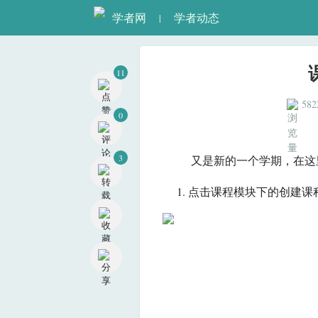
学者网
学者动态
|
11
0
582
3
又是新的一个学期，在这里
1. 点击课程模块下的创建课