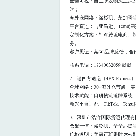
全链可视：自主研发物流追踪
时；
海外仓网络：洛杉矶、芝加哥等
平台直连：与亚马逊、Temu
定制化方案：针对跨境电商、制
务。
客户见证：某3C品牌反馈，合
联系电话：18340032059 默默
2、递四方速递（4PX Expre
全球网络：30+海外仓节点，
技术赋能：自研物流追踪系统，
新兴平台适配：TikTok、T
3、深圳市浩洋国际货运代理
仓配一体：洛杉矶、辛辛那提等
价格透明：美森正班限时达+