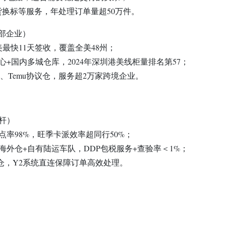
货换标等服务，年处理订单量超50万件。
头部企业）
最快11天签收，覆盖全美48州；
+国内多城仓库，2024年深圳港美线柜量排名第57；
、Temu协议仓，服务超2万家跨境企业。
杆）
点率98%，旺季卡派效率超同行50%；
海外仓+自有陆运车队，DDP包税服务+查验率＜1%；
外仓，Y2系统直连保障订单高效处理。