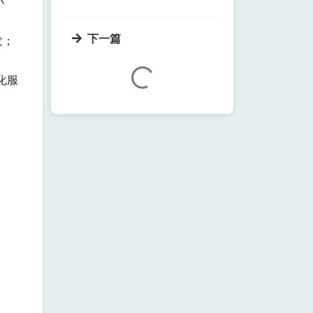
小
下一篇
发；
加载中...
化服