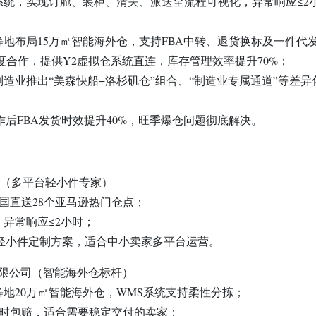
系统，实现订舱、装柜、清关、派送全流程可视化，异常响应≤2
地布局15万㎡智能海外仓，支持FBA中转、退货换标及一件代
深度合作，提供Y2虚拟仓系统直连，库存管理效率提升70%；
造业推出“美森快船+洛杉矶仓”组合、“制造业专属通道”等差异
作后FBA发货时效提升40%，旺季爆仓问题彻底解决。
ss）（多平台轻小件专家）
美国直送28个亚马逊热门仓点；
异常响应≤2小时；
emu轻小件定制方案，适合中小卖家多平台运营。
有限公司（智能海外仓标杆）
地20万㎡智能海外仓，WMS系统支持柔性分拣；
超时包赔，适合需要稳定交付的卖家；