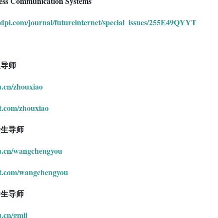
ess Communication Systems
dpi.com/journal/futureinternet/special_issues/255E49QYYT
生导师
du.cn/zhouxiao
t.com/zhouxiao
士生导师
edu.cn/wangchengyou
at.com/wangchengyou
士生导师
u.cn/gmli