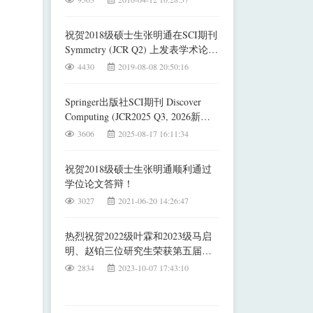
祝贺2018级硕士生张明通在SCI期刊
Symmetry (JCR Q2) 上发表学术论
文！
4430
2019-08-08 20:50:16
Springer出版社SCI期刊 Discover
Computing (JCR2025 Q3, 2026新锐3
区, IF: 1.9) SI专刊征稿CFP
3606
2025-08-17 16:11:34
祝贺2018级硕士生张明通顺利通过
学位论文答辩！
3027
2021-06-20 14:26:47
热烈祝贺2022级叶霖和2023级马启
明、赵铂三位研究生荣获第五届中
国研究生人工智能创新大赛一等
2834
2023-10-07 17:43:10
奖！