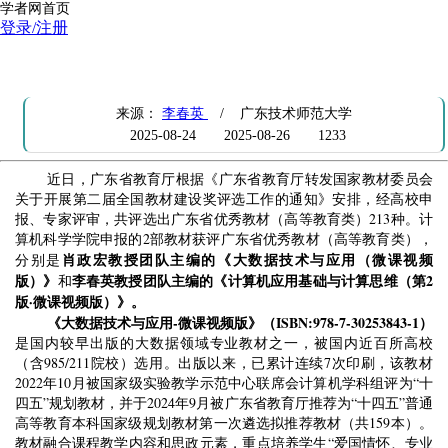
学者网首页
登录/注册
计算机科学学院在广东省优秀教材（高等教育类）评选中创佳绩
来源：
李春英
/ 广东技术师范大学
2025-08-24
2025-08-26
1233
近日，广东省教育厅根据《广东省教育厅转发国家教材委员会
关于开展第二届全国教材建设奖评选工作的通知》安排，经高校申
报、专家评审，共评选出广东省优秀教材（高等教育类）
213
种。计
算机科学学院申报的
2
部教材获评广东省优秀教材（高等教育类），
肖政宏教授团队主编的《大数据技术与应用（微课视频
分别是
版）》
李春英教授团队主编的《计算机应用基础与计算思维（第
2
和
版
·
微课视频版）
》。
《大数据技术与应用
-
微课视频版》（ISBN:978-7-30253843-1）
是国内较早出版的大数据领域专业教材之一，被国内近百所高校
（含
985/211
院校）选用。出版以来，已累计连续
7
次印刷，该教材
2022
年
10
月被国家级实验教学示范中心联席会计算机学科组评为“十
四五”规划教材，并于
2024
年
9
月被广东省教育厅推荐为“十四五”普通
高等教育本科国家级规划教材第一次遴选拟推荐教材（共
159
本）。
教材融合课程教学内容和思政元素，重点培养学生“爱国情怀、专业