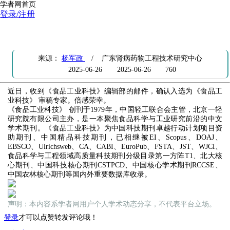
学者网首页
登录/注册
受聘为食品工业科技（EI、中文核心）审稿专家
来源：
杨军政
/ 广东肾病药物工程技术研究中心
2025-06-26
2025-06-26
760
近日，收到《食品工业科技》编辑部的邮件，确认入选为《食品工
业科技》 审稿专家。倍感荣幸。
《食品工业科技》 创刊于1979年，中国轻工联合会主管，北京一轻
研究院有限公司主办，是一本聚焦食品科学与工业研究前沿的中文
学术期刊。《食品工业科技》为中国科技期刊卓越行动计划项目资
助期刊、中国精品科技期刊，已相继被EI、Scopus、DOAJ、
EBSCO、Ulrichsweb、CA、CABI、EuroPub、FSTA、JST、WJCI、
食品科学与工程领域高质量科技期刊分级目录第一方阵T1、北大核
心期刊、中国科技核心期刊CSTPCD、中国核心学术期刊RCCSE、
中国农林核心期刊等国内外重要数据库收录。
声明：本内容系学者网用户个人学术动态分享，不代表平台立场。
登录
才可以点赞转发评论哦！