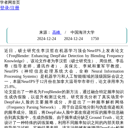
学者网首页
登录/注册
硕士生李汉哲在机器学习顶会NeurIPS 2024发表论文
来源：
高峰
/ 中国海洋大学
2024-12-24
2024-12-24
1750
近日，硕士研究生李汉哲在机器学习顶会NeurIPS上发表论文
《FreqBlender: Enhancing DeepFake Detection by Blending Frequency
Knowledge》。该论文作者为李汉哲（硕士研究生）、周佳然、李岳
尊（指导老师，通讯作者）、吴保元、李斌和董军宇教授。
NeurIPS（神经信息处理系统大会，全称 Neural Information
Processing Systems）是机器学习和人工智能领域的顶级国际会议之
一，本届NeurIPS于12月份在加拿大温哥华市举行，论文录用率为
25.8%。
论文提出了一种名为FreqBlender的新方法，通过融合特定频率知识
生成伪假脸，以提升检测泛化性。研究首先分析了真实场景中
DeepFake人脸的主要频率成分，并提出了一种频率解析网络
（Frequency Parsing Network），用于自适应地分割与伪造痕迹相关
的频率成分。随后，将DeepFake人脸中篡改痕迹对应的频率信息融
合到真实脸中，生成伪假脸。由于频率成分缺乏Ground Truth，论文
设计了一种特殊的训练策略，利用不同频率知识之间的内部关联来
指导学习过程。实验结果表明，该方法能够有效增强DeepFake检测