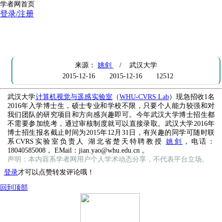
学者网首页
登录/注册
武汉大学计算机视觉与遥感实验室（WHU-CVRS Lab）急招收1名
2016年入学博士生
来源：
姚剑
/ 武汉大学
2015-12-16
2015-12-16
12512
武汉大学
计算机视觉与遥感实验室
（
WHU-CVRS Lab
）现急招收1名
2016年入学博士生，硕士专业和学校不限，只要个人能力较强和对
我们团队的研究项目和方向感兴趣即可。今年武汉大学博士招生都
不需要参加统考，通过审核制度就可以直接录取。武汉大学2016年
博士招生报名截止时间为2015年12月31日，有兴趣的同学可随时联
系CVRS实验室负责人 湖北省楚天特聘教授
姚剑
，电话：
18040585008， EMail：jian.yao@whu.edu.cn 。
声明：本内容系学者网用户个人学术动态分享，不代表平台立场。
登录
才可以点赞转发评论哦！
回到顶部