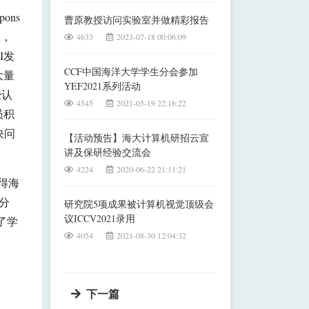
pons
曹原教授访问实验室并做精彩报告
力，
4633
2023-07-18 00:06:09
I发
CCF中国海洋大学学生分会参加
大量
YEF2021系列活动
授认
4545
2021-05-19 22:16:22
员积
决问
【活动预告】海大计算机研招云宣
讲及保研经验交流会
4224
2020-06-22 21:11:21
得海
分
研究院5项成果被计算机视觉顶级会
议ICCV2021录用
了学
4054
2021-08-30 12:04:32
下一篇