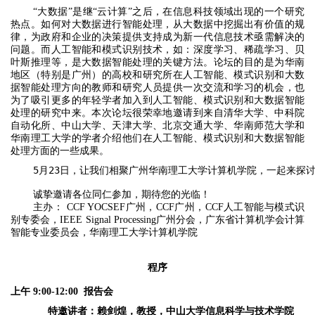
“大数据”是继“云计算”之后，在信息科技领域出现的一个研究
热点。如何对大数据进行智能处理，从大数据中挖掘出有价值的规
律，为政府和企业的决策提供支持成为新一代信息技术亟需解决的
问题。而人工智能和模式识别技术，如：深度学习、稀疏学习、贝
叶斯推理等，是大数据智能处理的关键方法。论坛的目的是为华南
地区（特别是广州）的高校和研究所在人工智能、模式识别和大数
据智能处理方向的教师和研究人员提供一次交流和学习的机会，也
为了吸引更多的年轻学者加入到人工智能、模式识别和大数据智能
处理的研究中来。本次论坛很荣幸地邀请到来自清华大学、中科院
自动化所、中山大学、天津大学、北京交通大学、华南师范大学和
华南理工大学的学者介绍他们在人工智能、模式识别和大数据智能
处理方面的一些成果。
5月23日，让我们相聚广州华南理工大学计算机学院，一起来探
诚挚邀请各位同仁参加，期待您的光临！
主办： CCF YOCSEF广州，CCF广州，CCF人工智能与模式识
别专委会，IEEE Signal Processing广州分会，广东省计算机学会计算
智能专业委员会，华南理工大学计算机学院
程序
上午 9:00-12:00 报告会
特邀讲者：赖剑煌，教授，中山大学信息科学与技术学院