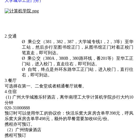
大学城华工正门旁）
2.
交通
Ø
乘公交（381，382，387，大学城专线1，2，3等）至华
工站，然后步行至图书馆正门，从图书馆正门对着正校门
笔直走，即可到达。
Ø
乘公交（380A，380B，380路环线，番201等）至华工正
门站，进入校门，直走往右，即可到达。
Ø
自驾，终点是外环东路华工正门站，进入校门，直行往
右，即可到达。
3.
餐厅
可选择在第一、二食堂或者精通餐厅就餐。
4.
住宿
(1) 广州大学城雅乐轩酒店，离华南理工大学计算机学院步行大约10
分钟
020-31000888
预订时可以使用华工的协议价：快活乐窝大床房含单早398元，呼风
乐窝大床房含单早498元，额外的早餐需要加收60元/份。
携程亦可预订。
（2）广州情缘酒店
携程可预订