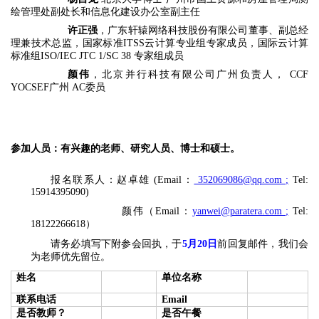
绘管理处副处长和信息化建设办公室副主任
许正强
，广东轩辕网络科技股份有限公司董事、副总经
理兼技术总监，国家标准ITSS云计算专业组专家成员，国际云计算
标准组ISO/IEC JTC 1/SC 38 专家组成员
颜伟
，北京并行科技有限公司广州负责人， CCF
YOCSEF广州 AC委员
参加人员：有兴趣的老师、研究人员、博士和硕士。
报名联系人
：赵卓雄 (
Email
：
352069086@qq.com ;
Tel:
15914395090
)
颜伟
（Email
：
yanwei@paratera.com ;
Tel:
18122266618
）
请务必填写下附参会回执
，
于
5
月
20
日
前回复邮件，我们会
为老师优先留位。
姓名
单位名称
联系电话
Email
是否教师？
是否午餐