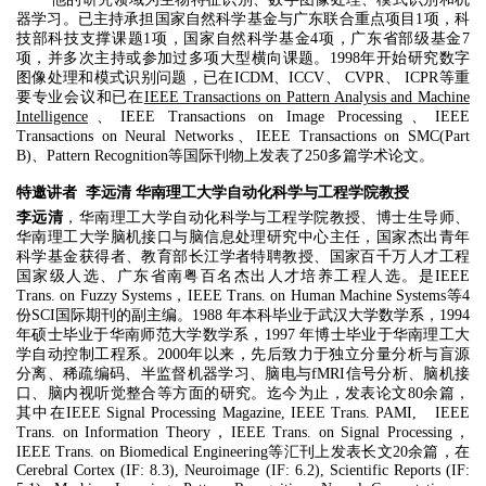
器学习。已主持承担国家自然科学基金与广东联合重点项目1项，科
技部科技支撑课题1项，国家自然科学基金4项，广东省部级基金7
项，并多次主持或参加过多项大型横向课题。1998年开始研究数字
图像处理和模式识别问题，已在ICDM、ICCV、 CVPR、 ICPR等重
要专业会议和已在
IEEE Transactions on Pattern Analysis and Machine
Intelligence
、IEEE Transactions on Image Processing、IEEE
Transactions on Neural Networks、IEEE Transactions on SMC(Part
B)、Pattern Recognition等国际刊物上发表了250多篇学术论文。
特邀讲者 李远清 华南理工大学自动化科学与工程学院教授
李远清
，华南理工大学自动化科学与工程学院教授、博士生导师、
华南理工大学脑机接口与脑信息处理研究中心主任，国家杰出青年
科学基金获得者、教育部长江学者特聘教授、国家百千万人才工程
国家级人选、广东省南粤百名杰出人才培养工程人选。是IEEE
Trans. on Fuzzy Systems，IEEE Trans. on Human Machine Systems等4
份SCI国际期刊的副主编。1988 年本科毕业于武汉大学数学系，1994
年硕士毕业于华南师范大学数学系，1997 年博士毕业于华南理工大
学自动控制工程系。2000年以来，先后致力于独立分量分析与盲源
分离、稀疏编码、半监督机器学习、脑电与fMRI信号分析、脑机接
口、脑内视听觉整合等方面的研究。迄今为止，发表论文80余篇，
其中在IEEE Signal Processing Magazine, IEEE Trans. PAMI, IEEE
Trans. on Information Theory，IEEE Trans. on Signal Processing，
IEEE Trans. on Biomedical Engineering等汇刊上发表长文20余篇，在
Cerebral Cortex (IF: 8.3), Neuroimage (IF: 6.2), Scientific Reports (IF: