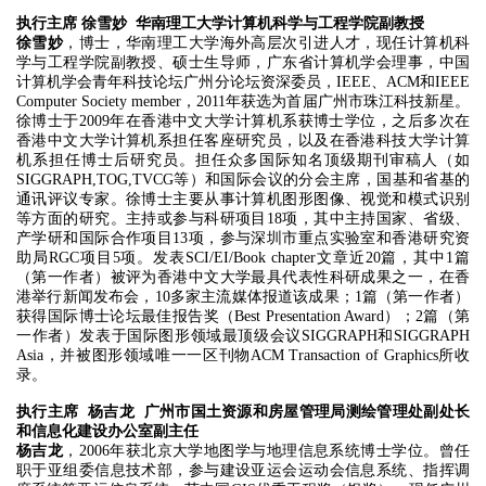
执行主席
徐雪妙 华南理工大学计算机科学与工程学院副教授
徐雪妙
，博士，华南理工大学海外高层次引进人才，现任计算机科
学与工程学院副教授、硕士生导师，广东省计算机学会理事，中国
计算机学会青年科技论坛广州分论坛资深委员，IEEE、ACM和IEEE
Computer Society member，2011年获选为首届广州市珠江科技新星。
徐博士于2009年在香港中文大学计算机系获博士学位，之后多次在
香港中文大学计算机系担任客座研究员，以及在香港科技大学计算
机系担任博士后研究员。担任众多国际知名顶级期刊审稿人（如
SIGGRAPH,TOG,TVCG等）和国际会议的分会主席，国基和省基的
通讯评议专家。徐博士主要从事计算机图形图像、视觉和模式识别
等方面的研究。主持或参与科研项目18项，其中主持国家、省级、
产学研和国际合作项目13项，参与深圳市重点实验室和香港研究资
助局RGC项目5项。发表SCI/EI/Book chapter文章近20篇，其中1篇
（第一作者）被评为香港中文大学最具代表性科研成果之一，在香
港举行新闻发布会，10多家主流媒体报道该成果；1篇（第一作者）
获得国际博士论坛最佳报告奖（Best Presentation Award）；2篇（第
一作者）发表于国际图形领域最顶级会议SIGGRAPH和SIGGRAPH
Asia，并被图形领域唯一一区刊物ACM Transaction of Graphics所收
录。
执行主席 杨吉龙 广州市国土资源和房屋管理局测绘管理处副处长
和信息化建设办公室副主任
杨吉龙
，2006年获北京大学地图学与地理信息系统博士学位。曾任
职于亚组委信息技术部，参与建设亚运会运动会信息系统、指挥调