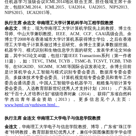
任机器学习顶级会议ICML2014地区联合主席, 担任领域主席十余
次，包括ICML2014、ICML2015、UAI2014、UAI2015、NIPS2013、
NIPS2015、IJCAI2015等。
执行主席 余志文 华南理工大学计算机科学与工程学院教授
余志文
，博士，现为华南理工大学计算机学院先上岗教授、博士生
导师、中山大学兼职教授。IEEE、ACM、CCF、CAAI高级会员。余
博士于2008年在香港城市大学计算机系获得博士学位，之后在香港
理工大学电子计算系做过博士后研究。余博士主要从事数据挖掘、
机器学习、模式识别和生物信息学方面的研究，发表学术论文90余
篇，其中SCI论文40篇，包括17篇IEEE Transactions系列（第一作者
11篇），如：TEVC, TMM, TCYB，TSMC-B, TCSVT, TCBB, TNB
等。在SIGKDD、SIGMM、ICME等国际会议发表论文。余博士目前
是计算机学会人工智能与模式识别专委会委员、数据库专委会委
员、多媒体技术专委会委员、计算机视觉组专委会委员和青年工作
委员会通讯委员，中国人工智能学会机器学习、粗糙集与软计算专
委会委员。入选教育部新世纪优秀人才支持计划（2011），广东高
校“千百十人才培养计划”省级培养对象（2014）、获得广东省自然科
学杰出青年基金资助（2013）。更多信息见个人主页：
www.hgml.cn/yuzhiwen.html。
执行主席 金连文 华南理工大学电子与信息学院教授
金连文
，华南理工大学电子与信息学院教授、博导，广东省“珠江学
者”特聘教授，教育部新世纪优秀人才，兼任中国图像图形学学会理