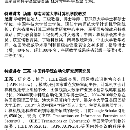
国家自然科学基金委首届“优秀青年科学基金”资助。
特邀讲者 汤庸 华南师范大学计算机学院教授
汤庸
学者网创始人、二级教授、博士导师，获武汉大学学士和硕士
学位、中国科技大学博士学位。现任华南师范大学计算机学院院
长，广东省服务计算工程技术研究中心主任。享受国务院政府特殊
津贴，首批教育部新世纪优秀人才入选者，中国计算机学会杰出会
员，获宝钢教育奖、丁颖科技奖、南粤教坛新秀、中山大学教学名
师。在国际权威学术期刊和顶级会议发表论文40多篇，指导博士
（后）40多名、硕士100多名，科研教学成果获省部级一等奖4项、
二等奖4项。
特邀讲者 王亮 中国科学院自动化研究所研究员
王亮
，研究员，博导，IEEE高级会员、国际模式识别协会会士
（IAPR Fellow），模式识别国家重点实验室副主任、计算机学会计
算机视觉专业组秘书长、图像视频大数据产业技术创新战略联盟秘
书长。2004年获中科院自动化所工学博士学位。2004-2010年分别在
英国帝国理工学院、澳大利亚莫纳什大学、墨尔本大学及英国巴斯
大学工作。2010年入选中国科学院“百人计划”。主要从事机器学习、
计算机视觉和模式识别等相关领域的研究，目前Google Scholar引用
约6500次。现为《IEEE Transactions on Information Forensics and
Security》、《IEEE Transactions on Cybernetics》等国际学术刊物的
编委，IEEE AVSS2012、IAPR ACPR2015等国内外会议的程序主