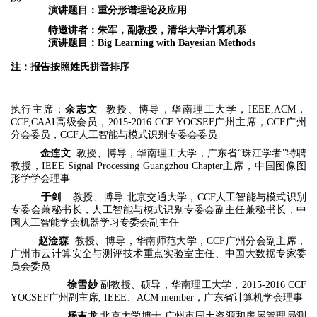
演讲题目：重分形谱理论及应用
特邀讲者：朱军，副教授，清华大学计算机系
演讲题目：Big Learning with Bayesian Methods
注：报告按照姓氏拼音排序
执行主席：
余志文
教授、博导，华南理工大学，IEEE,ACM，
CCF,CAAI高级会员，2015-2016 CCF YOCSEF广州主席，CCF广州
分会委员，CCF人工智能与模式识别专委会委员
金连文
教授、博导，华南理工大学，广东省“珠江学者”特聘
教授，IEEE Signal Processing Guangzhou Chapter主席，中国图像图
形学学会理事
于剑
教授、博导 北京交通大学，CCF人工智能与模式识别
专委会兼秘书长，人工智能与模式识别专委会副主任兼秘书长，中
国人工智能学会机器学习专委会副主任
赵淦森
教授、博导，华南师范大学，CCF广州分会副主席，
广州市云计算安全与测评技术重点实验室主任、中国大数据专家委
员会委员
徐雪妙
副教授、硕导，华南理工大学，2015-2016 CCF
YOCSEF广州副主席, IEEE、ACM member，广东省计算机学会理事
杨吉龙
北京大学博士 广州市国土资源和房屋管理局测