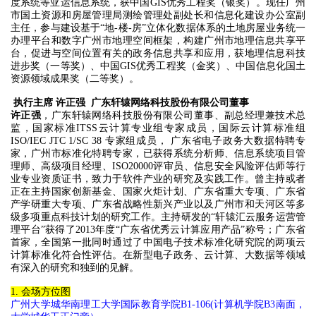
度系统等亚运信息系统，获中国GIS优秀工程奖（银奖）。现任广州
市国土资源和房屋管理局测绘管理处副处长和信息化建设办公室副
主任，参与建设基于“地-楼-房”立体化数据体系的土地房屋业务统一
办理平台和数字广州市地理空间框架，构建广州市地理信息共享平
台，促进与空间位置有关的政务信息共享和应用，获地理信息科技
进步奖（一等奖）、中国GIS优秀工程奖（金奖）、中国信息化国土
资源领域成果奖（二等奖）。
执行主席 许正强 广东轩辕网络科技股份有限公司董事
许正强
，广东轩辕网络科技股份有限公司董事、副总经理兼技术总
监，国家标准ITSS云计算专业组专家成员，国际云计算标准组
ISO/IEC JTC 1/SC 38 专家组成员， 广东省电子政务大数据特聘专
家，广州市标准化特聘专家，已获得系统分析师、信息系统项目管
理师、高级项目经理、ISO20000评审员、信息安全风险评估师等行
业专业资质证书，致力于软件产业的研究及实践工作。曾主持或者
正在主持国家创新基金、国家火炬计划、广东省重大专项、广东省
产学研重大专项、广东省战略性新兴产业以及广州市和天河区等多
级多项重点科技计划的研究工作。主持研发的“轩辕汇云服务运营管
理平台”获得了2013年度“广东省优秀云计算应用产品”称号；广东省
首家，全国第一批同时通过了中国电子技术标准化研究院的两项云
计算标准化符合性评估。在新型电子政务、云计算、大数据等领域
有深入的研究和独到的见解。
1.
会场方位图
广州大学城华南理工大学国际教育学院B1-106(计算机学院B3南面，