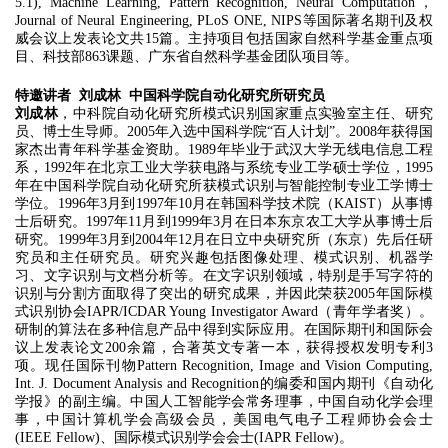
5.1), Machine Learning, Pattern Recognition, Neural Computation，
Journal of Neural Engineering, PLoS ONE, NIPS等国际著名期刊及权
威会议上发表论文共15篇。主持项目包括国家自然科学基金重点项
目、科技部863课题、广东省自然科学基金团队项目等。
特邀讲者 刘成林 中国科学院自动化研究所研究员
刘成林
，中科院自动化研究所模式识别国家重点实验室主任、研究
员、博士生导师。2005年入选中国科学院“百人计划”。2008年获得国
家杰出青年科学基金资助。1989年毕业于武汉大学无线电信息工程
系，1992年在北京工业大学获电路与系统专业工学硕士学位，1995
年在中国科学院自动化研究所获模式识别与智能控制专业工学博士
学位。1996年3月到1997年10月在韩国科学技术院（KAIST）从事博
士后研究。1997年11月到1999年3月在日本东京农工大学从事博士后
研究。1999年3月到2004年12月在日立中央研究所（东京）先后任研
究员和主任研究员。研究兴趣包括图像处理、模式识别、机器学
习、文字识别与文档分析等。在文字识别领域，特别是手写字符的
识别与分割方面取得了突出的研究成果，并因此荣获2005年国际模
式识别协会IAPR/ICDAR Young Investigator Award（青年学者奖）。
研制的算法在多种信息产品中得到实际应用。在国际期刊和国际会
议上发表论文200余篇，合著英文专著一本，获得授权发明专利3
项。现任国际刊物Pattern Recognition, Image and Vision Computing,
Int. J. Document Analysis and Recognition的编委和国内期刊《自动化
学报》的副主编。中国人工智能学会常务理事，中国自动化学会理
事，中国计算机学会高级会员，美国电气电子工程师协会会士
(IEEE Fellow)、国际模式识别学会会士(IAPR Fellow)。