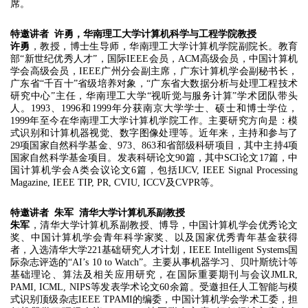
席。
特邀讲者 许勇，华南理工大学计算机科学与工程学院教授
许勇
，教授，博士生导师，华南理工大学计算机学院副院长。教育
部“新世纪优秀人才”，国际IEEE会员，ACM高级会员，中国计算机
学会高级会员，IEEE广州分会副主席，广东计算机学会副秘书长，
广东省“千百十”省级培养对象，“广东省大数据分析与处理工程技术
研究中心”主任，华南理工大学“视听觉与服务计算”学术团队带头
人。1993、1996和1999年分获南京大学学士、硕士和博士学位，
1999年至今在华南理工大学计算机学院工作。主要研究方向是：模
式识别和计算机器视觉、数字图像处理等。近年来，主持和参与了
29项国家自然科学基金、973、863和省部级科研项目，其中主持4项
国家自然科学基金项目。发表科研论文90篇，其中SCI论文17篇，中
国计算机学会A类会议论文6篇，包括IJCV,
IEEE Signal Processing
Magazine, IEEE TIP, PR, CVIU, ICCV
及CVPR等。
特邀讲者 朱军 清华大学计算机系副教授
朱军
，清华大学计算机系副教授、博导，中国计算机学会优秀论文
奖、中国计算机学会青年科学家奖、以及国家优秀青年基金获得
者，入选清华大学221基础研究人才计划，IEEE Intelligent Systems国
际杂志评选的“AI’s 10 to Watch”。主要从事机器学习、贝叶斯统计等
基础理论、算法及相关应用研究，在国际重要期刊与会议JMLR,
PAMI, ICML, NIPS等发表学术论文60余篇。受邀担任人工智能与模
式识别顶级杂志IEEE TPAMI的编委，中国计算机学会学术工委，担