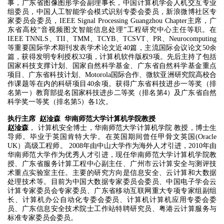
事，广东省图像图形学会副理事长，中国计算机学会人机交互专业
组委员，中国人工智能学会模式识别专委会委员，新浪微博社区专
家委员会委员，IEEE Signal Processing Guangzhou Chapter主席，广
东省高校“音视频图文智能信息处理”工程研究中心主任等职。在
IEEE TNNLS、TII、TMM、TCYB、TCSVT、PR、Neurocomputing
等重要国际学术期刊发表学术论文近40篇，主流国际会议论文50余
篇，获得发明专利授权32项，计算机软件版权9项。先后主持了包括
国家科技支撑计划、国家自然科学基金、广东省自然科学基金重点
项目、广东省科技计划、Motorola国际合作、微软亚洲研究院高校合
作课题等在内的科研项目40余项。获得广东省科技进步一等奖（排
名第一）教育部提名国家科技进步二等奖（排名第4）及广东省自然
科学奖一等奖（排名第5）各1次。
执行主席 赵淦森 华南师范大学计算机学院教授
赵淦森
， 计算机安全博士，华南师范大学计算机学院 教授，博士生
导师。毕业于英国肯特大学。在英国期间曾任甲骨文英国(Oracle
UK）高级工程师。 2008年由中山大学作为海外人才引进，2010年由
华南师范大学作为优秀人才引进，现任华南师范大学计算机学院教
授、广东省服务计算工程中心副主任、广州市云计算安全与测评技
术重点实验室主任。主要的研究方向是信息安全、云计算和大数据
处理技术等。目前为中国大数据专家委员会委员、中国电子学会云
计算专家委员会专家委员、广东省移动互联网重大专项专家组副组
长、计算机办公自动化专委会委员、计算机计算机应用专委会委
员、广东信息安全技术院士工作站特聘研究员、粤港云计算服务与
标准专家委员会委员。