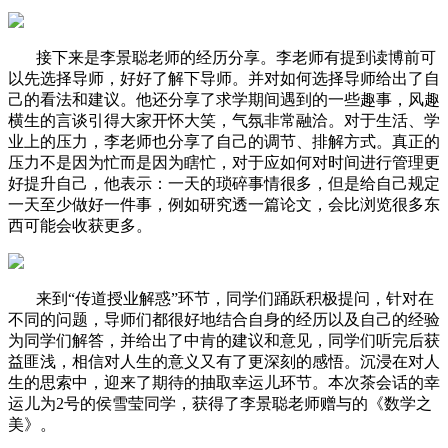
接下来是李景聪老师的经历分享。李老师有提到读博前可
以先选择导师，好好了解下导师。并对如何选择导师给出了自
己的看法和建议。他还分享了求学期间遇到的一些趣事，风趣
横生的言谈引得大家开怀大笑，气氛非常融洽。对于生活、学
业上的压力，李老师也分享了自己的调节、排解方式。真正的
压力不是因为忙而是因为瞎忙，对于应如何对时间进行管理更
好提升自己，他表示：一天的琐碎事情很多，但是给自己规定
一天至少做好一件事，例如研究透一篇论文，会比浏览很多东
西可能会收获更多。
来到“传道授业解惑”环节，同学们踊跃积极提问，针对在
不同的问题，导师们都很好地结合自身的经历以及自己的经验
为同学们解答，并给出了中肯的建议和意见，同学们听完后获
益匪浅，相信对人生的意义又有了更深刻的感悟。沉浸在对人
生的思索中，迎来了期待的抽取幸运儿环节。本次茶会话的幸
运儿为2号的侯雪莹同学，获得了李景聪老师赠与的《数学之
美》。