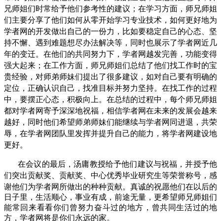
兄师姐们时常给予他们参考性的建议；在学习方面，师兄师姐
们主要分享了他们如何从零开始学习专业技术，如何更好地为
学者网的开发做出自己的一份力，比如要稳定自己的心态、坚
持不懈、遇到难题想尽办法解决等，同时也展示了学者网近几
年的变迁。在他们的共同努力下，学者网越发完善，功能变得
强大起来；在工作方面，师兄师姐们总结了他们找工作时的宝
贵经验，对师弟师妹们提出了很多建议，如对自己要有明确的
定位，正确认识自己，找准目标并努力坚持。在找工作的过程
中，要摆正心态，积极向上。在总结的过程中，每个师兄师姐
都对学者网寄予深深地祝福，相信学者网在未来的发展会越来
越好，同时他们希望师弟师妹们能继续与学者网同进退，共荣
辱，在学者网团队里发挥并提升自己的能力，将学者网建设地
更好。
在会议的最后，汤庸教授给予他们建议与祝福，并授予他
们突出贡献奖、贡献奖、中心优秀毕业研究生等荣誉称号，感
谢他们为学者网所做出的种种贡献。
真诚的祝愿他们在以后的
日子里，生活顺心，事业有成，前途无量，更希望师兄师姐们
能常回来看看你们曾努力奋斗过的地方，曾共同生活过的地
方，学者网将是你们永远的家。