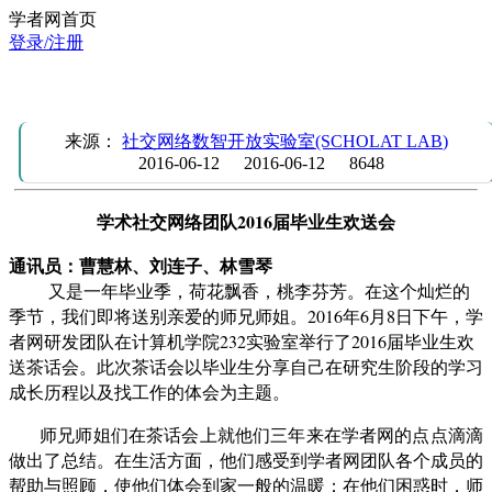
学者网首页
登录/注册
学术社交网络团队2016届毕业生欢送会
来源：
社交网络数智开放实验室(SCHOLAT LAB)
2016-06-12
2016-06-12
8648
学术社交网络团队2016届毕业生欢送会
通讯员：曹慧林、刘连子、林雪琴
又是一年毕业季，荷花飘香，桃李芬芳。在这个灿烂的
季节，我们
即将
送别亲爱的师兄师姐
。
201
6
年6月
8
日下午，学
者网研发团队在计算机学院232实验室举行了
2016届
毕业生欢
送茶话会。
此次
茶话会
以毕业生分享
自己在
研究生阶段
的学习
成长历程以及找工作的体会
为主题
。
师兄师姐们在茶话会上就他们三年来在学者网的点点滴滴
做出了总结。在生活方面，他们感受到学者网团队各个成员的
帮助与照顾，使他们体会到家一般的温暖；在他们困惑时，师