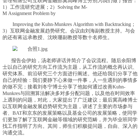
管理有限公司互联网金融部冀高峰博士分别为我们做了报告
：
1）工作流研究进展；2）Solving the M-
M Assignment
Problem
by
Improving
the Kuhn-Munkres Algorithm with Backtracking；
3）互联网金融发展趋势研究
。会议由刘海副教授主持。与会
的还有蒋运承教授、沈映珊副教授等数十名师生。
报告会伊始，汤老师讲话并简介了会议流程。随后余阳博
士以自己的研究方向工作流为主题，从工作流的概念再认识、
研究体系、前沿研究三个方面进行阐述
。
他还给我们分享了他
自己的经验：我们要静下心来做一件事，人一生遇到的事情多
的做不完
；接着刘冬宁博士分享了他如何通过改善Kuhn-
Munkres与回溯算法解决多对多分配问题
，
以及他在时间效率
上遇到的问题，对此，大家提出了广泛建议
；最后冀高峰博士
以互联网金融发展趋势研究为主题，讲述了主要的市场参与
者、BAT和京东的发展策略以及基金公司的发展策略
，使同学
们更加了解了互联网金融等领域的研究范畴，并为毕业班同学
找工作指明了方向
。其间，师生们积极提问题，
自由、深入的
沟通交流
。